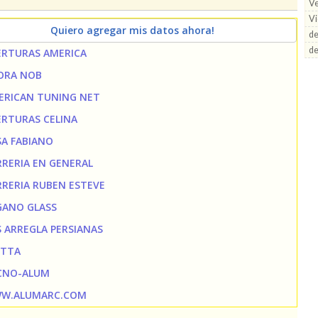
V
Vi
Quiero agregar mis datos ahora!
de
d
ERTURAS AMERICA
ORA NOB
ERICAN TUNING NET
ERTURAS CELINA
SA FABIANO
RRERIA EN GENERAL
RRERIA RUBEN ESTEVE
GANO GLASS
S ARREGLA PERSIANAS
TTA
CNO-ALUM
W.ALUMARC.COM