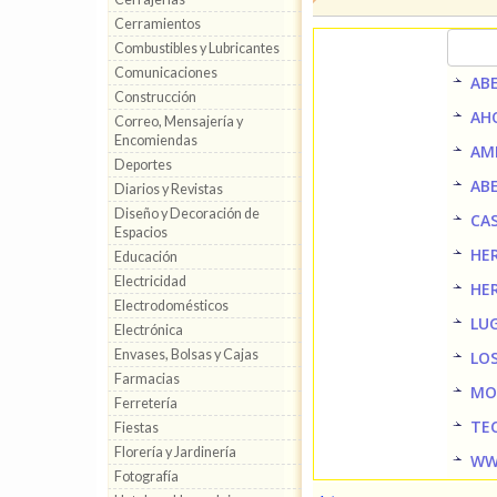
Cerramientos
Combustibles y Lubricantes
Comunicaciones
AB
Construcción
AH
Correo, Mensajería y
Encomiendas
AM
Deportes
AB
Diarios y Revistas
Diseño y Decoración de
CA
Espacios
HE
Educación
Electricidad
HE
Electrodomésticos
LU
Electrónica
Envases, Bolsas y Cajas
LO
Farmacias
MO
Ferretería
TE
Fiestas
Florería y Jardinería
WW
Fotografía