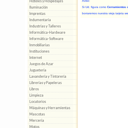
Hoteles y Hospedajes
Aviso:
Iluminación
Si Ud. figura como
Cerramientos
e
Imprentas
borraremos nuestra vieja tarjeta w
Indumentaria
Industrias y Talleres
Informática-Hardware
Informática-Software
Inmobiliarias
Instituciones
Internet
Juegos de Azar
Juguetería
Lavandería y Tintorería
Librerías y Papeleras
Libros
Limpieza
Locutorios
Máquinas y Herramientas
Mascotas
Mercería
Motos