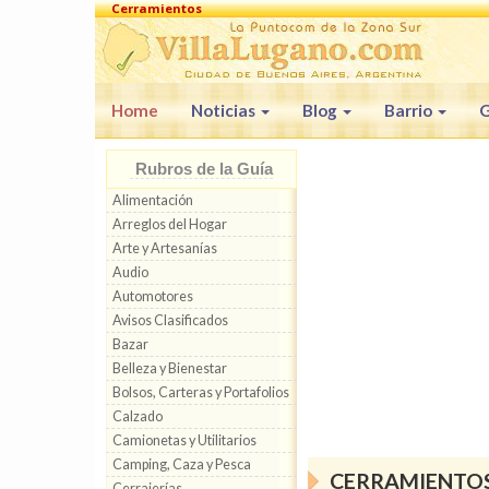
Cerramientos
Home
Noticias
Blog
Barrio
G
Rubros de la Guía
Alimentación
Arreglos del Hogar
Arte y Artesanías
Audio
Automotores
Avisos Clasificados
Bazar
Belleza y Bienestar
Bolsos, Carteras y Portafolios
Calzado
Camionetas y Utilitarios
Camping, Caza y Pesca
CERRAMIENTOS
Cerrajerías