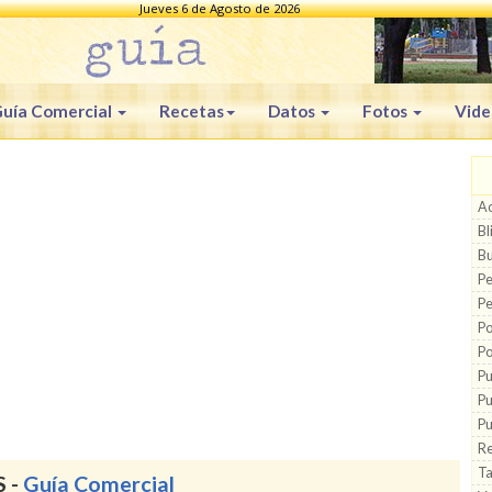
Jueves 6 de Agosto de 2026
uía Comercial
Recetas
Datos
Fotos
Vide
Ac
Bl
Bu
Pe
Pe
Po
Po
Pu
Pu
Pu
Re
Ta
 -
Guía Comercial