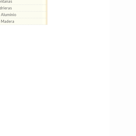
entanas
drieras
 Aluminio
e Madera