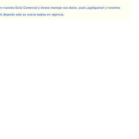
n nuestra Guía Comercial y desea manejar sus datos, pues ¡agréguese! y nosotros
eb dejando solo su nueva tarjeta en vigencia.