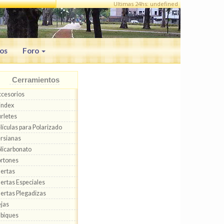
Ultimas 24hs: undefined
os
Foro
Cerramientos
cesorios
index
rletes
lículas para Polarizado
rsianas
licarbonato
rtones
ertas
ertas Especiales
ertas Plegadizas
jas
biques