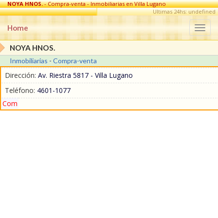
NOYA HNOS.
- Compra-venta - Inmobiliarias en Villa Lugano
Ultimas 24hs: undefined
Home
Togg
navi
NOYA HNOS.
Inmobiliarias
-
Compra-venta
Dirección:
Av. Riestra 5817 - Villa Lugano
Teléfono:
4601-1077
Com