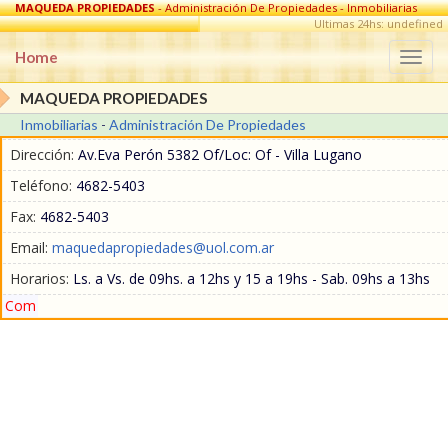
MAQUEDA PROPIEDADES
- Administración De Propiedades - Inmobiliarias
en Villa Lugano
Ultimas 24hs: undefined
Home
Togg
navi
MAQUEDA PROPIEDADES
Inmobiliarias
-
Administración De Propiedades
Dirección:
Av.Eva Perón 5382 Of/Loc: Of - Villa Lugano
Teléfono:
4682-5403
Fax:
4682-5403
Email:
maquedapropiedades@uol.com.ar
Horarios:
Ls. a Vs. de 09hs. a 12hs y 15 a 19hs - Sab. 09hs a 13hs
Com