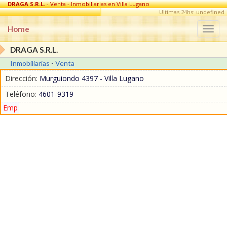
DRAGA S.R.L.
- Venta - Inmobiliarias en Villa Lugano
Ultimas 24hs: undefined
Home
Togg
navi
DRAGA S.R.L.
Inmobiliarias
-
Venta
Dirección:
Murguiondo 4397 - Villa Lugano
Teléfono:
4601-9319
Emp