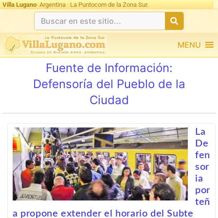
Ultimas 24hs: undefined
Villa Lugano
· Argentina · La Puntocom de la Zona Sur.
MENU
Fuente de Información:
Defensoría del Pueblo de la
Ciudad
La
De
fen
sor
ia
por
teñ
a propone extender el horario del Subte