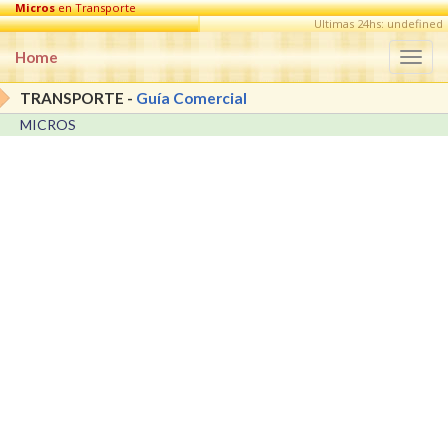
Micros
en Transporte
Ultimas 24hs: undefined
Home
Togg
navi
TRANSPORTE -
Guía Comercial
MICROS