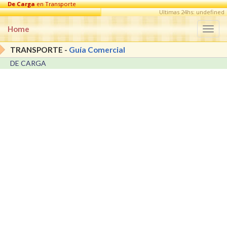
De Carga
en Transporte
Ultimas 24hs: undefined
Home
Togg
navi
TRANSPORTE -
Guía Comercial
DE CARGA