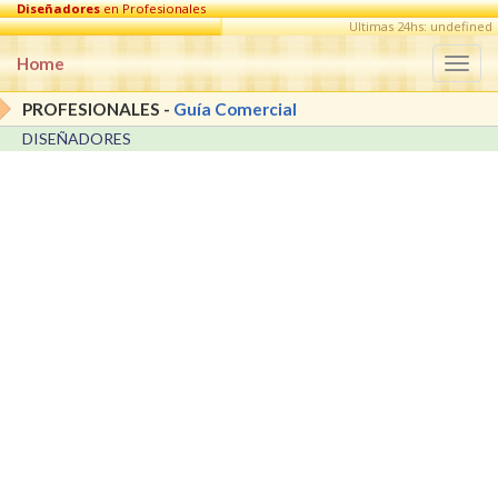
Diseñadores
en Profesionales
Ultimas 24hs: undefined
Home
Togg
navi
PROFESIONALES -
Guía Comercial
DISEÑADORES