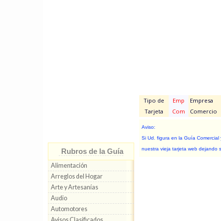
Tipo de
Emp
Empresa
Tarjeta
Com
Comercio
Aviso:
Si Ud. figura en la Guía Comercial
nuestra vieja tarjeta web dejando 
Rubros de la Guía
Alimentación
Arreglos del Hogar
Arte y Artesanías
Audio
Automotores
Avisos Clasificados