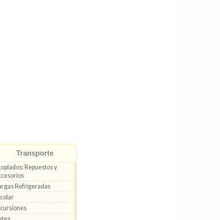
Transporte
oplados: Repuestos y
cesorios
rgas Refrigeradas
colar
cursiones
etes