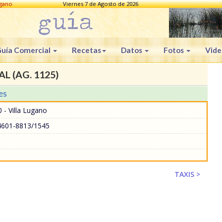
ugano
Viernes 7 de Agosto de 2026
uía Comercial
Recetas
Datos
Fotos
Vide
L (AG. 1125)
es
 - Villa Lugano
4601-8813/1545
TAXIS >