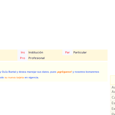
Ins
Institución
Par
Particular
Pro
Profesional
 y Guía Barrial y desea manejar sus datos, pues
¡agréguese!
y nosotros borraremos
solo
su nueva tarjeta
en vigencia.
Ac
Ac
Ca
Es
Ex
Fl