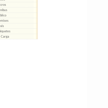
cros
nibus
blico
emises
xis
lquetes
 Carga