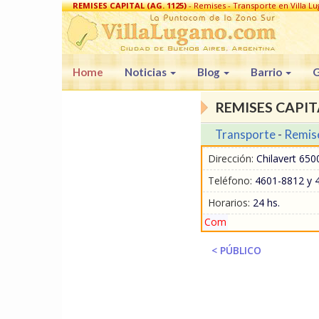
REMISES CAPITAL (AG. 1125)
- Remises - Transporte en Villa L
Home
Noticias
Blog
Barrio
G
REMISES CAPITA
Transporte
-
Remis
Dirección:
Chilavert 6500
Teléfono:
4601-8812 y 
Horarios:
24 hs.
Com
< PÚBLICO