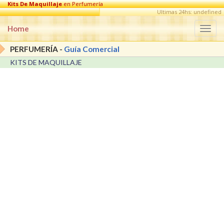
Kits De Maquillaje
en Perfumería
Ultimas 24hs: undefined
Home
Togg
navi
PERFUMERÍA -
Guía Comercial
KITS DE MAQUILLAJE