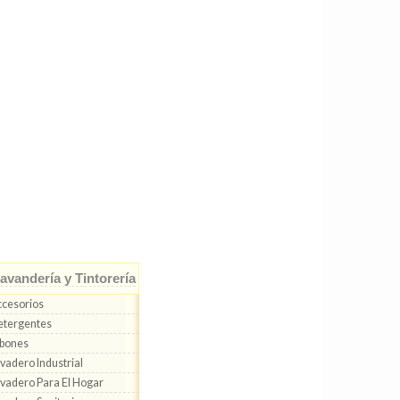
avandería y Tintorería
cesorios
tergentes
bones
vadero Industrial
vadero Para El Hogar