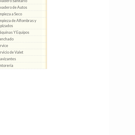
vadero Sanitario
vadero de Autos
mpieza a Seco
mpieza de Alfombras y
pizados
quinas Y Equipos
anchado
rvice
rvicio de Valet
avizantes
ntorería