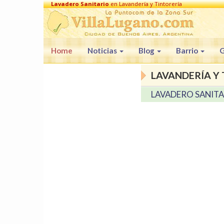
Lavadero Sanitario
en Lavandería y Tintorería
Home
Noticias
Blog
Barrio
G
LAVANDERÍA Y 
LAVADERO SANIT