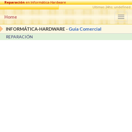
Reparación
en Informática-Hardware
Ultimas 24hs: undefined
Home
Togg
navi
INFORMÁTICA-HARDWARE -
Guía Comercial
REPARACIÓN