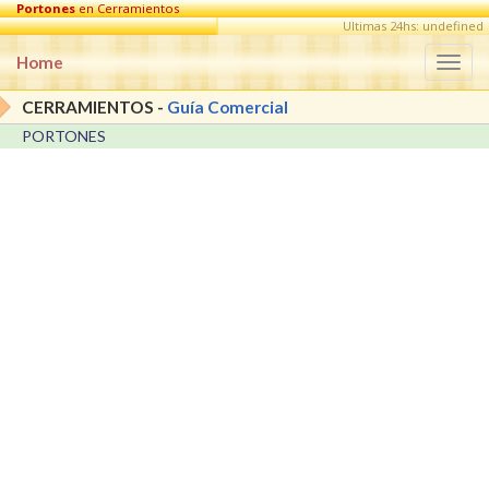
Portones
en Cerramientos
Ultimas 24hs: undefined
Home
Togg
navi
CERRAMIENTOS -
Guía Comercial
PORTONES