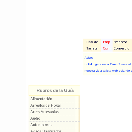
Tipo de
Emp
Empresa
Tarjeta
Com
Comercio
Aviso:
Si Ud. figura en la Guía Comercial
nuestra vieja tarjeta web dejando 
Rubros de la Guía
Alimentación
Arreglos del Hogar
Arte y Artesanías
Audio
Automotores
Avisos Clasificados