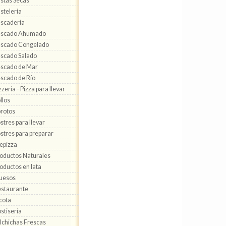
stas Secas
stelería
scadería
escado Ahumado
scado Congelado
scado Salado
scado de Mar
scado de Río
zzería - Pizza para llevar
llos
rotos
stres para llevar
stres para preparar
epizza
oductos Naturales
oductos en lata
uesos
staurante
cota
stisería
lchichas Frescas