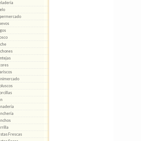
ladería
elo
ipermercado
uevos
gos
osco
eche
echones
ntejas
cores
riscos
inimercado
oluscos
rcillas
an
nadería
nchería
anchos
rrilla
stas Frescas