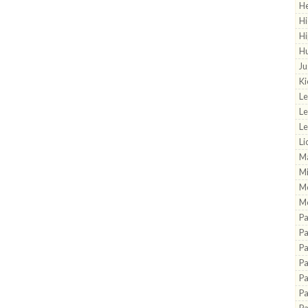
He
Hi
H
H
Ju
Ki
L
L
Le
Li
Ma
M
M
Mo
P
Pa
Pa
P
Pa
Pa