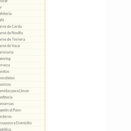
zúcar
ar
fetería
afé
rne de Cerdo
rne de Novillo
rne de Ternera
rne de Vaca
rnicería
tering
erveza
ivitos
ocolates
orizos
midas para Llevar
nfitería
onservas
petín al Paso
orderos
sayuno a Domicilio
etética