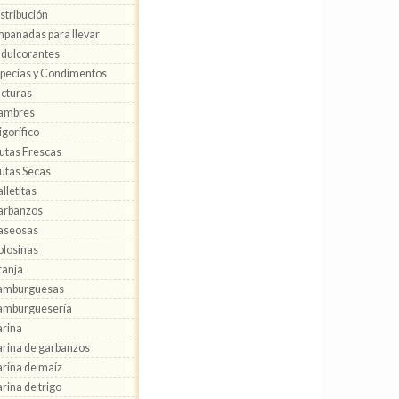
stribución
panadas para llevar
dulcorantes
pecias y Condimentos
cturas
ambres
igorífico
utas Frescas
utas Secas
lletitas
arbanzos
aseosas
losinas
anja
amburguesas
amburguesería
rina
rina de garbanzos
rina de maíz
rina de trigo