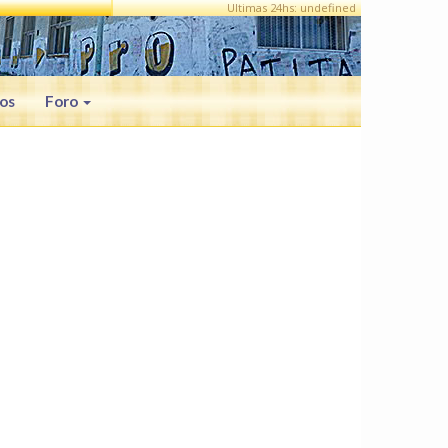
Ultimas 24hs: undefined
os
Foro