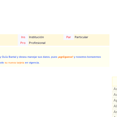
Ins
Institución
Par
Particular
Pro
Profesional
 y Guía Barrial y desea manejar sus datos, pues
¡agréguese!
y nosotros borraremos
solo
su nueva tarjeta
en vigencia.
Ac
A
A
A
Ar