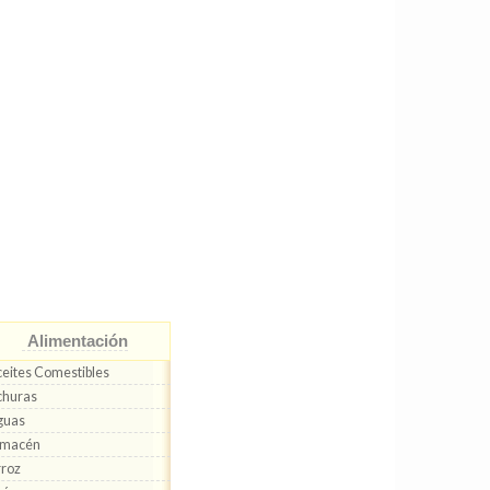
Alimentación
eites Comestibles
churas
guas
lmacén
roz