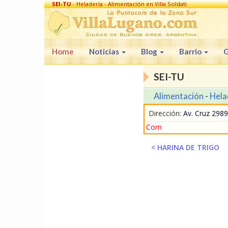
SEI-TU
- Heladería - Alimentación en Villa Soldati
Home
Noticias
Blog
Barrio
G
SEI-TU
Alimentación
-
Hela
Dirección:
Av. Cruz 2989 
Com
< HARINA DE TRIGO