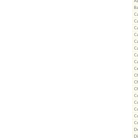
A
B
Ca
C
Ca
Ca
Ca
Ca
Ca
Ca
C
Ch
Ch
Ch
Co
Co
C
Co
C
De
Di