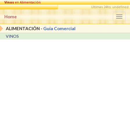
Vinos
en Alimentación
Ultimas 24hs: undefined
Home
Togg
navi
ALIMENTACIÓN -
Guía Comercial
VINOS