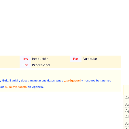
Ins
Institución
Par
Particular
Pro
Profesional
 y Guía Barrial y desea manejar sus datos, pues
¡agréguese!
y nosotros borraremos
solo
su nueva tarjeta
en vigencia.
Ac
A
A
A
Ar