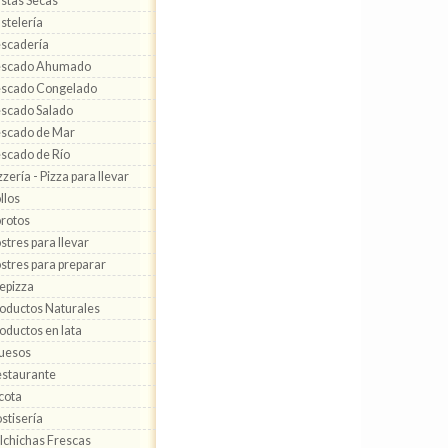
stas Secas
stelería
scadería
escado Ahumado
scado Congelado
scado Salado
scado de Mar
scado de Río
zzería - Pizza para llevar
llos
rotos
stres para llevar
stres para preparar
epizza
oductos Naturales
oductos en lata
uesos
staurante
cota
stisería
lchichas Frescas