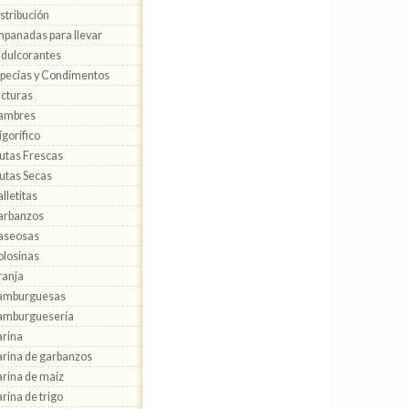
stribución
panadas para llevar
dulcorantes
pecias y Condimentos
cturas
ambres
igorífico
utas Frescas
utas Secas
lletitas
arbanzos
aseosas
losinas
anja
amburguesas
amburguesería
rina
rina de garbanzos
rina de maíz
rina de trigo