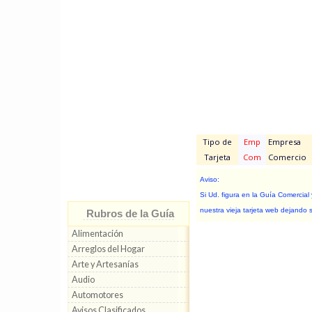
Tipo de
Emp
Empresa
Tarjeta
Com
Comercio
Aviso:
Si Ud. figura en la Guía Comercial
nuestra vieja tarjeta web dejando 
Rubros de la Guía
Alimentación
Arreglos del Hogar
Arte y Artesanías
Audio
Automotores
Avisos Clasificados