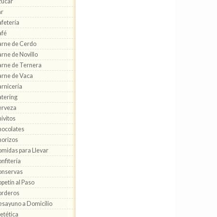
zúcar
ar
fetería
afé
rne de Cerdo
rne de Novillo
rne de Ternera
rne de Vaca
rnicería
tering
erveza
ivitos
ocolates
orizos
midas para Llevar
nfitería
onservas
petín al Paso
orderos
sayuno a Domicilio
etética