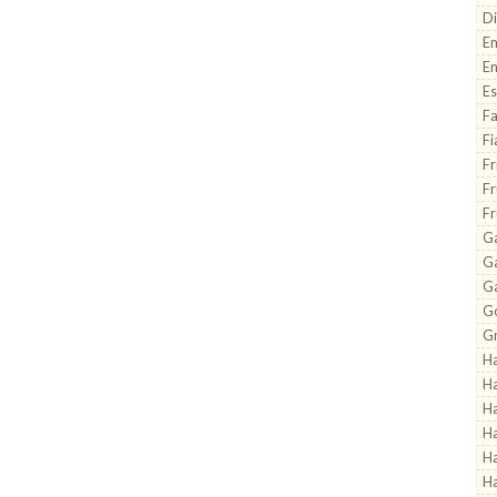
Di
Em
En
Es
Fa
Fi
Fr
Fr
Fr
Ga
G
G
Go
Gr
H
H
Ha
Ha
Ha
Ha