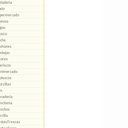
ladería
elo
ipermercado
uevos
gos
osco
eche
echones
ntejas
cores
riscos
inimercado
oluscos
rcillas
an
nadería
nchería
anchos
rrilla
stas Frescas