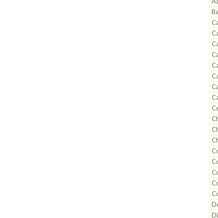
A
B
Ca
C
Ca
Ca
Ca
Ca
Ca
Ca
C
Ch
Ch
Ch
Co
Co
C
Co
C
De
Di