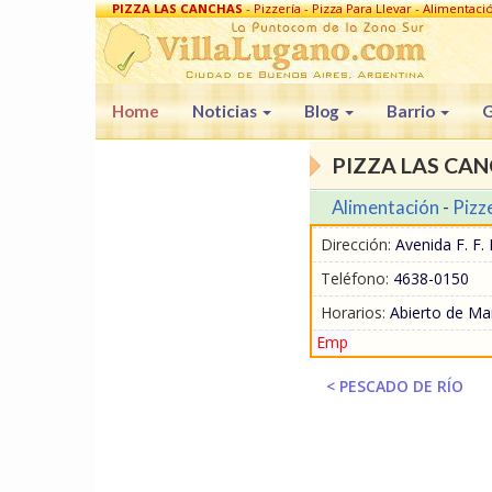
PIZZA LAS CANCHAS
- Pizzería - Pizza Para Llevar - Alimentaci
Home
Noticias
Blog
Barrio
G
PIZZA LAS CA
Alimentación
-
Pizze
Dirección:
Avenida F. F. 
Teléfono:
4638-0150
Horarios:
Abierto de Ma
Emp
< PESCADO DE RÍO