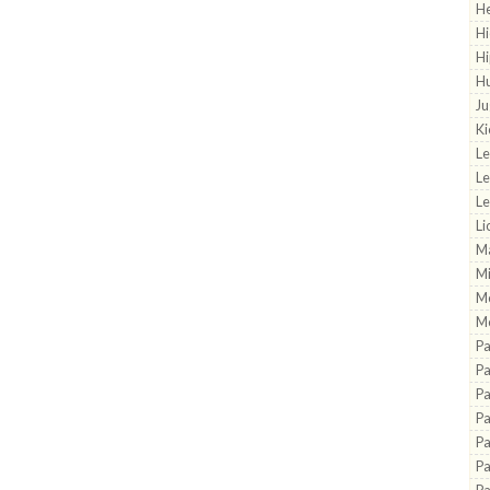
He
Hi
H
H
Ju
Ki
L
L
Le
Li
Ma
M
M
Mo
P
Pa
Pa
P
Pa
Pa