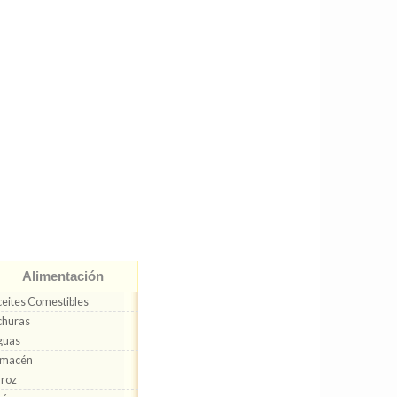
Alimentación
eites Comestibles
churas
guas
lmacén
roz