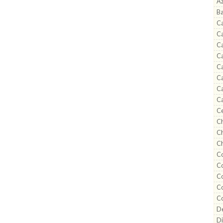
A
B
Ca
C
Ca
Ca
Ca
Ca
Ca
Ca
C
Ch
Ch
Ch
Co
Co
C
Co
C
De
Di