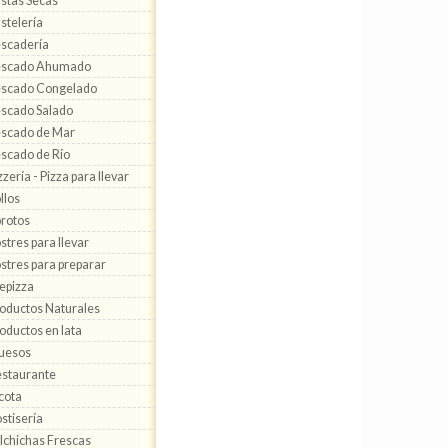
stas Secas
stelería
scadería
escado Ahumado
scado Congelado
scado Salado
scado de Mar
scado de Río
zzería - Pizza para llevar
llos
rotos
stres para llevar
stres para preparar
epizza
oductos Naturales
oductos en lata
uesos
staurante
cota
stisería
lchichas Frescas