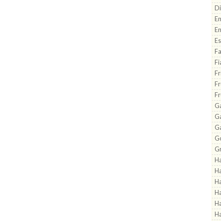
Di
Em
En
Es
Fa
Fi
Fr
Fr
Fr
Ga
G
G
Go
Gr
H
H
Ha
Ha
Ha
Ha