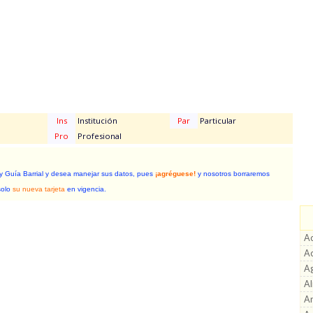
Ins
Institución
Par
Particular
Pro
Profesional
 y Guía Barrial y desea manejar sus datos, pues
¡agréguese!
y nosotros borraremos
solo
su nueva tarjeta
en vigencia.
Ac
A
A
A
Ar