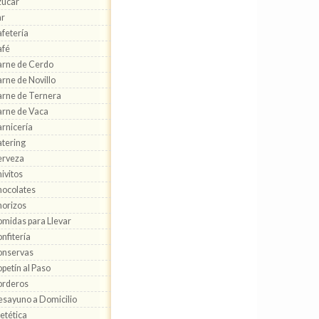
zúcar
ar
fetería
afé
rne de Cerdo
rne de Novillo
rne de Ternera
rne de Vaca
rnicería
tering
erveza
ivitos
ocolates
orizos
midas para Llevar
nfitería
onservas
petín al Paso
orderos
sayuno a Domicilio
etética