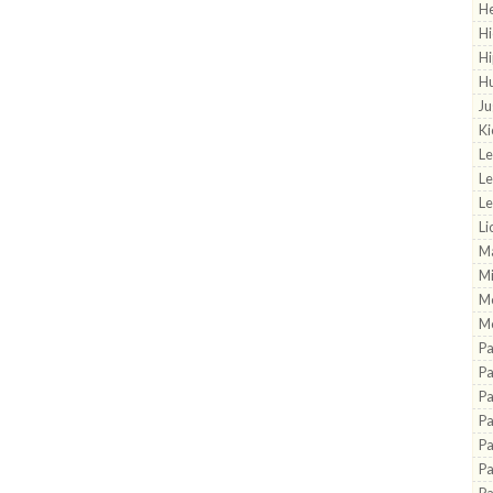
He
Hi
H
H
Ju
Ki
L
L
Le
Li
Ma
M
M
Mo
P
Pa
Pa
P
Pa
Pa