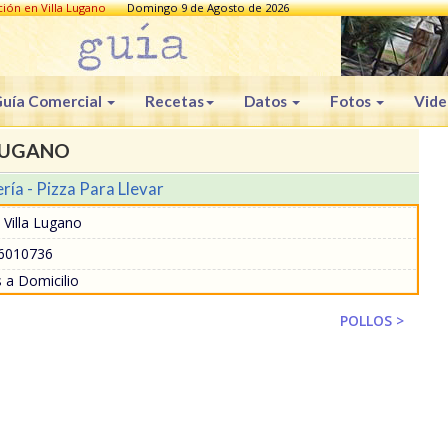
ación en Villa Lugano
Domingo 9 de Agosto de 2026
uía Comercial
Recetas
Datos
Fotos
Vide
LUGANO
ría - Pizza Para Llevar
 Villa Lugano
6010736
 a Domicilio
POLLOS >