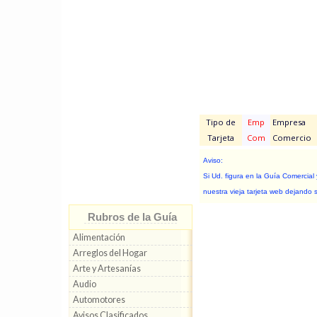
Tipo de
Emp
Empresa
Tarjeta
Com
Comercio
Aviso:
Si Ud. figura en la Guía Comercial
nuestra vieja tarjeta web dejando 
Rubros de la Guía
Alimentación
Arreglos del Hogar
Arte y Artesanías
Audio
Automotores
Avisos Clasificados