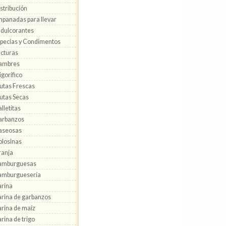
stribución
panadas para llevar
dulcorantes
pecias y Condimentos
cturas
ambres
igorífico
utas Frescas
utas Secas
lletitas
arbanzos
aseosas
losinas
anja
amburguesas
amburguesería
rina
rina de garbanzos
rina de maíz
rina de trigo