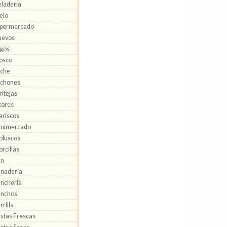
ladería
elo
ipermercado
uevos
gos
osco
eche
echones
ntejas
cores
riscos
inimercado
oluscos
rcillas
an
nadería
nchería
anchos
rrilla
stas Frescas