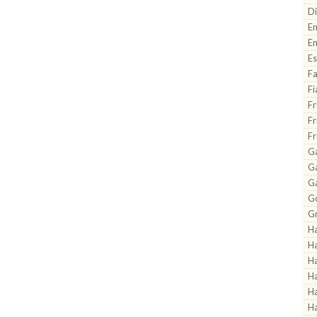
Di
Em
En
Es
Fa
Fi
Fr
Fr
Fr
Ga
G
G
Go
Gr
H
H
Ha
Ha
Ha
Ha