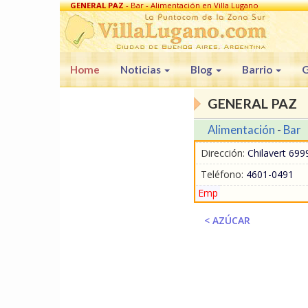
GENERAL PAZ
- Bar - Alimentación en Villa Lugano
Home
Noticias
Blog
Barrio
G
GENERAL PAZ
Alimentación
-
Bar
Dirección:
Chilavert 6999
Teléfono:
4601-0491
Emp
< AZÚCAR