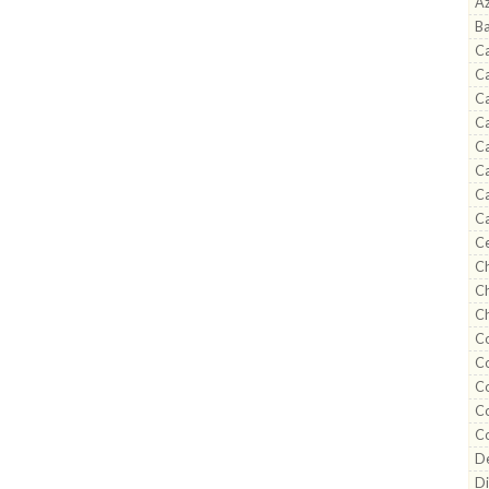
A
B
Ca
C
Ca
Ca
Ca
Ca
Ca
Ca
C
Ch
Ch
Ch
Co
Co
C
Co
C
De
Di