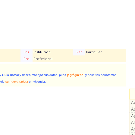
Ins
Institución
Par
Particular
Pro
Profesional
 y Guía Barrial y desea manejar sus datos, pues
¡agréguese!
y nosotros borraremos
solo
su nueva tarjeta
en vigencia.
Ac
A
A
A
Ar