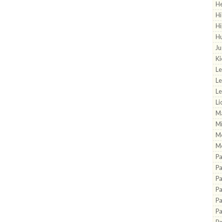
He
Hi
H
H
Ju
Ki
L
L
Le
Li
Ma
M
M
Mo
P
Pa
Pa
P
Pa
Pa