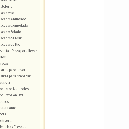
stas Secas
stelería
scadería
escado Ahumado
scado Congelado
scado Salado
scado de Mar
scado de Río
zzería - Pizza para llevar
llos
rotos
stres para llevar
stres para preparar
epizza
oductos Naturales
oductos en lata
uesos
staurante
cota
stisería
lchichas Frescas