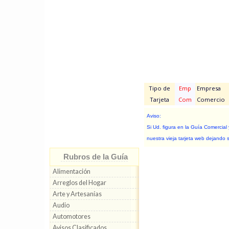
Tipo de
Emp
Empresa
Tarjeta
Com
Comercio
Aviso:
Si Ud. figura en la Guía Comercial
nuestra vieja tarjeta web dejando 
Rubros de la Guía
Alimentación
Arreglos del Hogar
Arte y Artesanías
Audio
Automotores
Avisos Clasificados