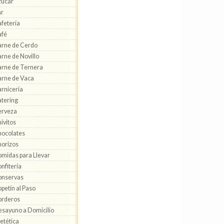
zúcar
ar
fetería
afé
rne de Cerdo
rne de Novillo
rne de Ternera
rne de Vaca
rnicería
tering
erveza
ivitos
ocolates
orizos
midas para Llevar
nfitería
onservas
petín al Paso
orderos
sayuno a Domicilio
etética