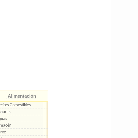
Alimentación
eites Comestibles
churas
guas
lmacén
roz