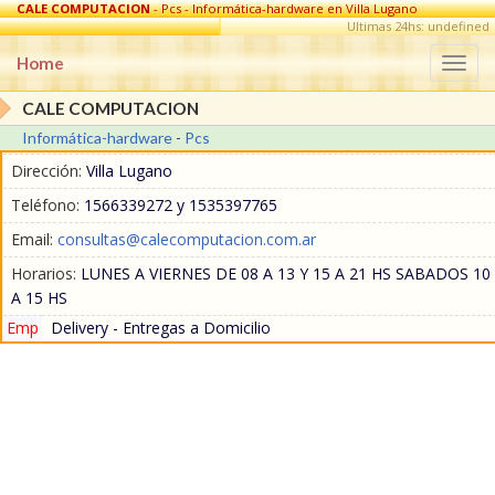
CALE COMPUTACION
- Pcs - Informática-hardware en Villa Lugano
Ultimas 24hs: undefined
Home
Togg
navi
CALE COMPUTACION
Informática-hardware
-
Pcs
Dirección:
Villa Lugano
Teléfono:
1566339272 y 1535397765
Email:
consultas@calecomputacion.com.ar
Horarios:
LUNES A VIERNES DE 08 A 13 Y 15 A 21 HS SABADOS 10
A 15 HS
Emp
Delivery - Entregas a Domicilio