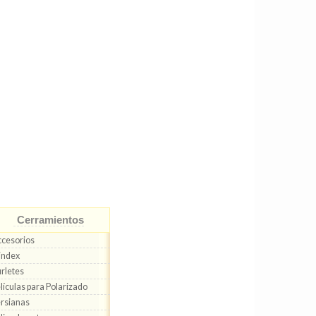
Cerramientos
cesorios
index
rletes
lículas para Polarizado
rsianas