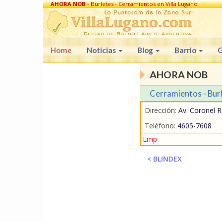
AHORA NOB
- Burletes - Cerramientos en Villa Lugano
Home
Noticias
Blog
Barrio
G
AHORA NOB
Cerramientos
-
Bur
Dirección:
Av. Coronel R
Teléfono:
4605-7608
Emp
< BLINDEX