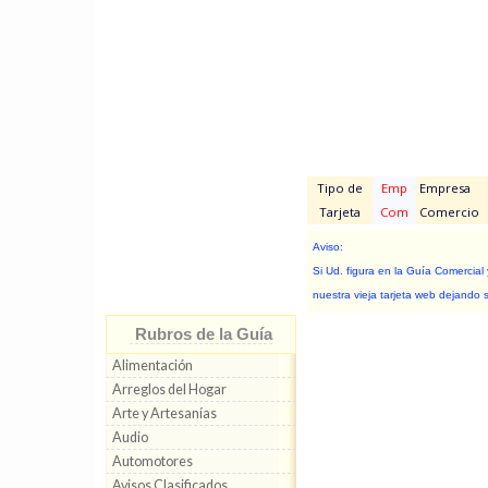
Tipo de
Emp
Empresa
Tarjeta
Com
Comercio
Aviso:
Si Ud. figura en la Guía Comercial
nuestra vieja tarjeta web dejando 
Rubros de la Guía
Alimentación
Arreglos del Hogar
Arte y Artesanías
Audio
Automotores
Avisos Clasificados