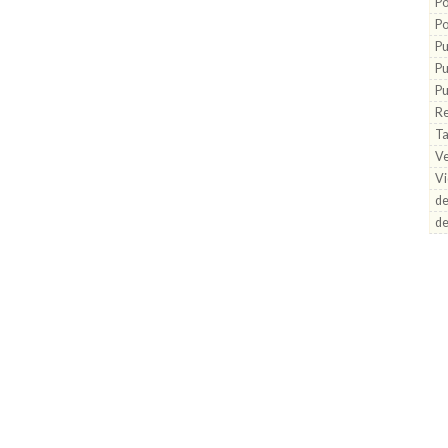
Po
Po
Pu
Pu
Pu
Re
Ta
V
Vi
de
d