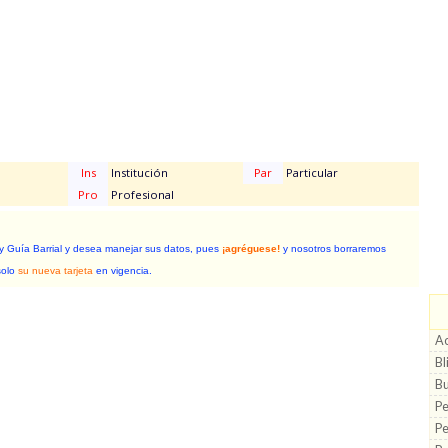
Ins
Institución
Par
Particular
Pro
Profesional
 y Guía Barrial y desea manejar sus datos, pues
¡agréguese!
y nosotros borraremos
solo
su nueva tarjeta
en vigencia.
Ac
Bl
Bu
Pe
Pe