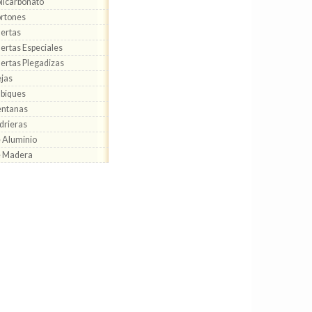
licarbonato
rtones
ertas
ertas Especiales
ertas Plegadizas
jas
biques
entanas
drieras
 Aluminio
e Madera