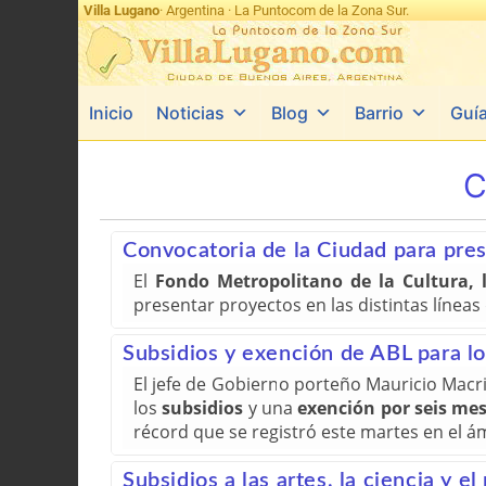
Villa Lugano
· Argentina · La Puntocom de la Zona Sur.
Inicio
Noticias
Blog
Barrio
Guí
C
Convocatoria de la Ciudad para pres
El
Fondo Metropolitano de la Cultura, l
presentar proyectos en las distintas líneas
Subsidios y exención de ABL para l
El jefe de Gobierno porteño Mauricio Macr
los
subsidios
y una
exención por seis mes
récord que se registró este martes en el á
Subsidios a las artes, la ciencia y el