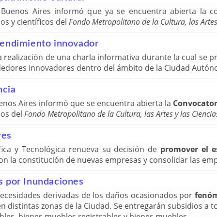
e Buenos Aires informó que ya se encuentra abierta la 
s y científicos del
Fondo Metropolitano de la Cultura, las Artes
rendimiento innovador
a realización de una charla informativa durante la cual se 
edores innovadores dentro del ámbito de la Ciudad Autón
ncia
uenos Aires informó que se encuentra abierta la
Convocator
cos del
Fondo Metropolitano de la Cultura, las Artes y las Ciencia
res
fica y Tecnológica renueva su decisión de
promover el e
con la constitución de nuevas empresas y consolidar las emp
s por Inundaciones
 necesidades derivadas de los daños ocasionados por
fenóm
distintas zonas de la Ciudad. Se entregarán subsidios a t
bles, bienes muebles registrables y bienes muebles.