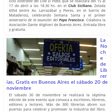
ciclo itinerante del Cine El Plata
, que se realizará del 15 al
17 de abril a las 18.30 hs. en el
Club Siciliano
, Zelada
6054 (entre Av. Larrazábal y Pieres, en el barrio de
Mataderos), celebrando Semana Santa y el p
rimer
aniversario de la asunción del
Papa Francisco
. Colabora la
Asociación Dante Alighieri de Buenos Aires. Entrada libre
y gratuita.
La
No
ch
e
de
Lib
rer
ías, Gratis en Buenos Aires el sábado 20 de
noviembre
El sábado 30 de noviembre se realizará la séptima
edición de este evento que convoca a escritores, libreros,
editores y lectores. Más de 300 librerías abren sus
puertas para celebrar y promover la industria del libro.