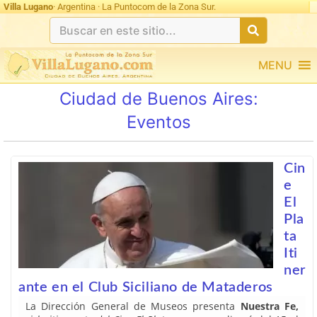
Villa Lugano
· Argentina · La Puntocom de la Zona Sur.
MENU
Ciudad de Buenos Aires:
Eventos
Cin
e
El
Pla
ta
Iti
ner
ante en el Club Siciliano de Mataderos
La Dirección General de Museos presenta
Nuestra Fe,