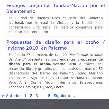
Festejos conjuntos Ciudad-Nación por el
Bicentenario
La Ciudad de Buenos Aires es sede del Gobierno
Nacional, por lo cual la Ciudad y la Nación han
consensuado una serie de festejos conjuntos para
celebrar el Bicentenario.
Propuestas de diseño para el otoño /
invierno 2010, en Palermo
El sábado 27 de marzo, de 14 a 20, “
Por la calle, circuitos
de diseño
” presenta las sorprendentes
propuestas de
diseño para el otoño/invierno 2010
a través del
recorrido, libre y gratuito, por los locales de más de 50
diseñadores del barrio de Palermo, como Mariano
Toledo, Min Agostini, Cora Groppo, Mariana Dappiano,
Vero Alfie, Dorina Vidoni, Hermanos Estebecorena,
Leandro Dominguez y Vicky Otero.
←
Anterior
1
2
3
…
6
Siguiente
→
© 2026
VillaLugano.com
- La Puntocom de la Zona
Sur