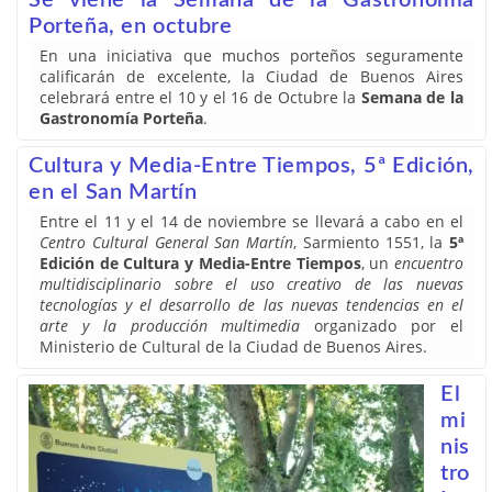
Se viene la Semana de la Gastronomía
Porteña, en octubre
En una iniciativa que muchos porteños seguramente
calificarán de excelente, la Ciudad de Buenos Aires
celebrará entre el 10 y el 16 de Octubre la
Semana de la
Gastronomía Porteña
.
Cultura y Media-Entre Tiempos, 5ª Edición,
en el San Martín
Entre el 11 y el 14 de noviembre se llevará a cabo en el
Centro Cultural General San Martín
, Sarmiento 1551, la
5ª
Edición de Cultura y Media-Entre Tiempos
, un
encuentro
multidisciplinario sobre el uso creativo de las nuevas
tecnologías y el desarrollo de las nuevas tendencias en el
arte y la producción multimedia
organizado por el
Ministerio de Cultural de la Ciudad de Buenos Aires.
El
mi
nis
tro