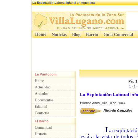
La Explotación Laboral Infantil en Argentina
Home
Noticias
Blog
Barrio
Guía Comercial
La Puntocom
Home
Pág 1
1
-
2
Actualidad
Articulos
La Explotación Laboral Infa
Documentos
Buenos Aires, julio 10 de 2003
Editorial
Ricardo González
Contactos
El Barrio
Comunidad
L
a explotació
Historia
está a la vista de todos.