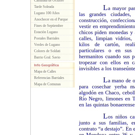
Caminata de Octubre
L
Tarde Soleada
a mayor par
Lugano 100 Años
las grandes ciudades,
Anochecer en el Parque
construcción, confeccion
vestir en emprendimiento
Fines de Septiembre
chicos piden monedas y a
Estación Lugano
calles, limpian vidrios,
Postales Barriales
kilos de cartón, real
Verdes de Lugano
particulares o en sus
Colores de Soldati
hermanitos cuando sus p
Barrio Gral. Savio
tropezar con ellos en c
Info Geográfica
invisibles a los transeúnte
Mapa de Calles
Referencias Barriales
L
a mano de ob
Mapa de Comunas
para cosechar yerba m
algodón en Chaco, cebol
Río Negro, limones en T
en las quintas bonaerense
L
os niños ca
junto a sus familias, 
contrato “a destajo”. En 
en Mendoza entre 36 y 