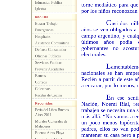
Educacion Publica
torne mediático para que
Iglesias
por los niños reconozcan 
Info Util
C
asi dos mil
Buscar Trabajo
años se ven obligados a r
Emergencias
campo argentino, y cualq
Hospitales
últimos años podía 
Asistencia Comunitaria
gobernantes no acost
Defensa Consumidor
electorales.
Oficinas Publicas
Servicios Publicos
L
amentable
Prevenir Accidentes
nacionales se han empec
Bancos
Recién a partir de este a
Correos
a encarar, por lo menos, u
Colectivos
E
Recetas de Cocina
n ese senti
Nación, Noemí Rial, re
Recorridas
trabajen se necesita una 
Feria del Libro Buenos
Aires 2011
más allá: “No vamos a err
Murales Culturales de
un poco menos hipócrita
Mataderos
padres, ellos no van pod
Buenos Aires Playa
mantener su casa pero a p