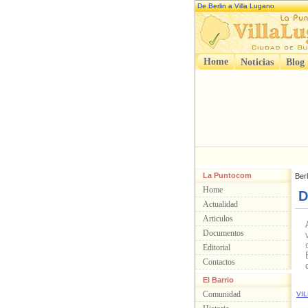
De Berlin a Villa Lugano
Home
Noticias
Blog
La Puntocom
Ber
Home
D
Actualidad
Articulos
Documentos
Editorial
Contactos
El Barrio
Comunidad
VI