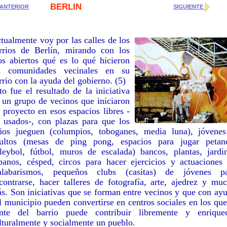
BERLIN
ANTERIOR
SIGUIENTE
tualmente voy por las calles de los
rrios de Berlín, mirando con los
os abiertos qué es lo qué hicieron
s comunidades vecinales en su
rrio con la ayuda del gobierno. (5)
to fue el resultado de la iniciativa
 un grupo de vecinos que iniciaron
 proyecto en esos espacios libres -
 usados-, con plazas para que los
ños jueguen (columpios, toboganes, media luna), jóvene
ultos (mesas de ping pong, espacios para jugar petan
leybol, fútbol, muros de escalada) bancos, plantas, jardi
banos, césped, circos para hacer ejercicios y actuaciones
labarismos, pequeños clubs (casitas) de jóvenes p
contrarse, hacer talleres de fotografía, arte, ajedrez y mu
s. Son iniciativas que se forman entre vecinos y que con ay
l municipio pueden convertirse en centros sociales en los que
nte del barrio puede contribuir libremente y enrique
lturalmente y socialmente un pueblo.