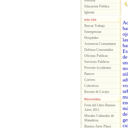
Historia
Educacion Publica
Iglesias
Info Util
Ac
Buscar Trabajo
ba
Emergencias
oj
Hospitales
la
Asistencia Comunitaria
ba
Defensa Consumidor
Es
Oficinas Publicas
de
Servicios Publicos
un
no
Prevenir Accidentes
ni
Bancos
ad
Correos
vo
Colectivos
ur
Recetas de Cocina
ma
Recorridas
en
Feria del Libro Buenos
má
Aires 2011
de
Murales Culturales de
ge
Mataderos
cu
Buenos Aires Playa