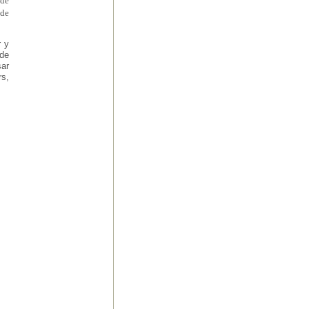
 de
 de
r y
 de
sar
rs,