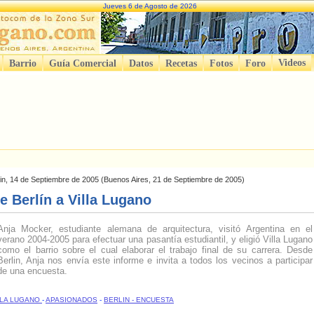
Jueves 6 de Agosto de 2026
Videos
Barrio
Guía Comercial
Datos
Recetas
Fotos
Foro
lin, 14 de Septiembre de 2005 (Buenos Aires, 21 de Septiembre de 2005)
e Berlín a Villa Lugano
Anja Mocker, estudiante alemana de arquitectura, visitó Argentina en el
verano 2004-2005 para efectuar una pasantía estudiantil, y eligió Villa Lugano
como el barrio sobre el cual elaborar el trabajo final de su carrera. Desde
Berlin, Anja nos envía este informe e invita a todos los vecinos a participar
de una encuesta.
LLA LUGANO
-
APASIONADOS
-
BERLIN
- ENCUESTA