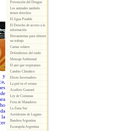
Prevención del Dengue
Los animales también
tienen derechos
El Agua Potable
El Derecho de acceso a la
información
Herramientas para obtener
un trabajo
Camas solares
Defendernos del ruido
Mensaje Ambiental
El aire que respiramos
Cambio Climático
s y
Efecto Invernadero
ca,
La piel en el verano
nes
Acuífero Guaraní
 de
Ley de Comunas
ara
Feria de Mataderos
cho
La Zona Sur
uda
Aeródromo de Lugano
 la
Bandera Argentina
cer
Escarapela Argentina