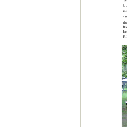
Te
Bu
ah
"E
de
fu
lo
p.