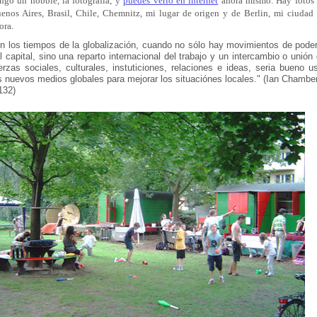
ngo un hobbie, la fotografía, y
puedes verlo en internet
ahora mismo. Hay fotos
enos Aires, Brasil, Chile, Chemnitz, mi lugar de origen y de Berlin, mi ciudad
ora.
n los tiempos de la globalización, cuando no sólo hay movimientos de pode
l capital, sino una reparto internacional del trabajo y un intercambio o unión
erzas sociales, culturales, instuticiones, relaciones e ideas, seria bueno u
s nuevos medios globales para mejorar los situaciónes locales." (Ian Chambe
132)