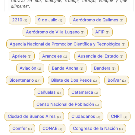
conviva en paz, dialogue, trabaje, incluya, eduque y que
alimente
”.
2210
9 de Julio
Aeródromo de Quilmes
(1)
(1)
(1)
Aeródromo de Villa Lugano
AFIP
(1)
(1)
Agencia Nacional de Promoción Científica y Tecnológica
(1)
Apriete
Aranceles
Ausencia del Estado
(1)
(1)
(1)
Aviación
Banda Ancha
Bandera
(1)
(1)
(1)
Bicentenario
Billete de Dos Pesos
Bolívar
(14)
(1)
(1)
Cañuelas
Catamarca
(1)
(1)
Censo Nacional de Población
(1)
Ciudad de Buenos Aires
Ciudadanos
CNRT
(1)
(2)
(1)
Comfer
CONAE
Congreso de la Nación
(1)
(1)
(1)