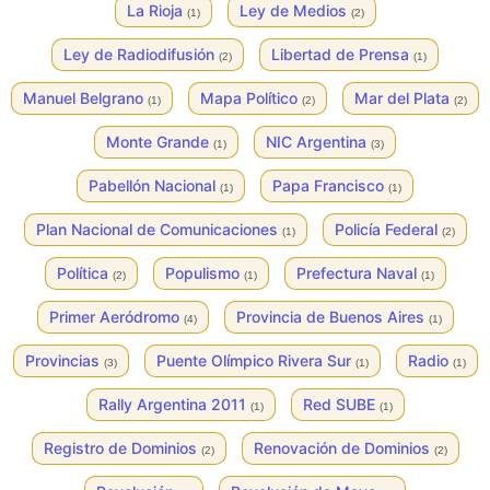
La Rioja
Ley de Medios
(1)
(2)
Ley de Radiodifusión
Libertad de Prensa
(2)
(1)
Manuel Belgrano
Mapa Político
Mar del Plata
(1)
(2)
(2)
Monte Grande
NIC Argentina
(1)
(3)
Pabellón Nacional
Papa Francisco
(1)
(1)
Plan Nacional de Comunicaciones
Policía Federal
(1)
(2)
Política
Populismo
Prefectura Naval
(2)
(1)
(1)
Primer Aeródromo
Provincia de Buenos Aires
(4)
(1)
Provincias
Puente Olímpico Rivera Sur
Radio
(3)
(1)
(1)
Rally Argentina 2011
Red SUBE
(1)
(1)
Registro de Dominios
Renovación de Dominios
(2)
(2)