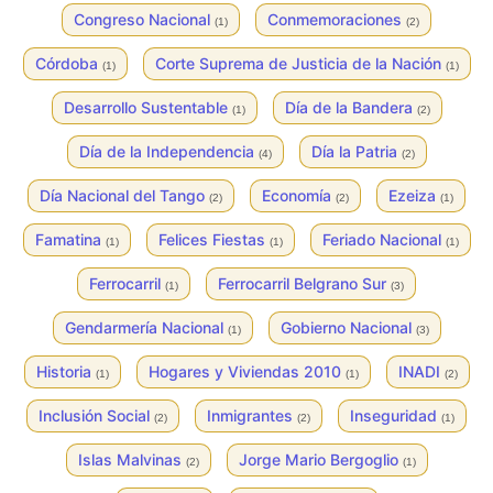
Congreso Nacional
Conmemoraciones
(1)
(2)
Córdoba
Corte Suprema de Justicia de la Nación
(1)
(1)
Desarrollo Sustentable
Día de la Bandera
(1)
(2)
Día de la Independencia
Día la Patria
(4)
(2)
Día Nacional del Tango
Economía
Ezeiza
(2)
(2)
(1)
Famatina
Felices Fiestas
Feriado Nacional
(1)
(1)
(1)
Ferrocarril
Ferrocarril Belgrano Sur
(1)
(3)
Gendarmería Nacional
Gobierno Nacional
(1)
(3)
Historia
Hogares y Viviendas 2010
INADI
(1)
(1)
(2)
Inclusión Social
Inmigrantes
Inseguridad
(2)
(2)
(1)
Islas Malvinas
Jorge Mario Bergoglio
(2)
(1)