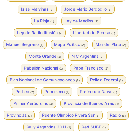
Islas Malvinas
Jorge Mario Bergoglio
(2)
(1)
La Rioja
Ley de Medios
(1)
(2)
Ley de Radiodifusión
Libertad de Prensa
(2)
(1)
Manuel Belgrano
Mapa Político
Mar del Plata
(1)
(2)
(2)
Monte Grande
NIC Argentina
(1)
(3)
Pabellón Nacional
Papa Francisco
(1)
(1)
Plan Nacional de Comunicaciones
Policía Federal
(1)
(2)
Política
Populismo
Prefectura Naval
(2)
(1)
(1)
Primer Aeródromo
Provincia de Buenos Aires
(4)
(1)
Provincias
Puente Olímpico Rivera Sur
Radio
(3)
(1)
(1)
Rally Argentina 2011
Red SUBE
(1)
(1)