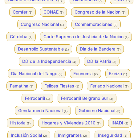
(1)
(2)
(1)
Comfer
CONAE
Congreso de la Nación
(1)
(1)
(1)
Congreso Nacional
Conmemoraciones
(1)
(2)
Córdoba
Corte Suprema de Justicia de la Nación
(1)
(1)
Desarrollo Sustentable
Día de la Bandera
(1)
(2)
Día de la Independencia
Día la Patria
(4)
(2)
Día Nacional del Tango
Economía
Ezeiza
(2)
(2)
(1)
Famatina
Felices Fiestas
Feriado Nacional
(1)
(1)
(1)
Ferrocarril
Ferrocarril Belgrano Sur
(1)
(3)
Gendarmería Nacional
Gobierno Nacional
(1)
(3)
Historia
Hogares y Viviendas 2010
INADI
(1)
(1)
(2)
Inclusión Social
Inmigrantes
Inseguridad
(2)
(2)
(1)