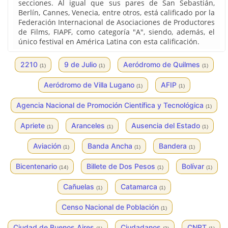
secciones. Al igual que sus pares de San Sebastián,
Berlín, Cannes, Venecia, entre otros, está calificado por la
Federación Internacional de Asociaciones de Productores
de Films, FIAPF, como categoría "A", siendo, además, el
único festival en América Latina con esta calificación.
2210
9 de Julio
Aeródromo de Quilmes
(1)
(1)
(1)
Aeródromo de Villa Lugano
AFIP
(1)
(1)
Agencia Nacional de Promoción Científica y Tecnológica
(1)
Apriete
Aranceles
Ausencia del Estado
(1)
(1)
(1)
Aviación
Banda Ancha
Bandera
(1)
(1)
(1)
Bicentenario
Billete de Dos Pesos
Bolívar
(14)
(1)
(1)
Cañuelas
Catamarca
(1)
(1)
Censo Nacional de Población
(1)
Ciudad de Buenos Aires
Ciudadanos
CNRT