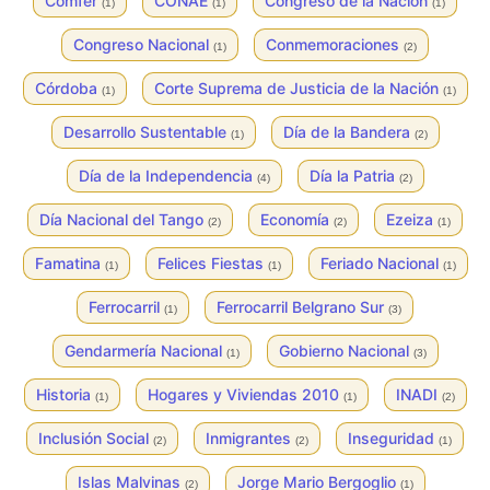
Comfer
CONAE
Congreso de la Nación
(1)
(1)
(1)
Congreso Nacional
Conmemoraciones
(1)
(2)
Córdoba
Corte Suprema de Justicia de la Nación
(1)
(1)
Desarrollo Sustentable
Día de la Bandera
(1)
(2)
Día de la Independencia
Día la Patria
(4)
(2)
Día Nacional del Tango
Economía
Ezeiza
(2)
(2)
(1)
Famatina
Felices Fiestas
Feriado Nacional
(1)
(1)
(1)
Ferrocarril
Ferrocarril Belgrano Sur
(1)
(3)
Gendarmería Nacional
Gobierno Nacional
(1)
(3)
Historia
Hogares y Viviendas 2010
INADI
(1)
(1)
(2)
Inclusión Social
Inmigrantes
Inseguridad
(2)
(2)
(1)
Islas Malvinas
Jorge Mario Bergoglio
(2)
(1)