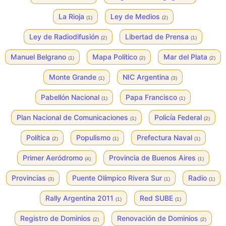
La Rioja
Ley de Medios
(1)
(2)
Ley de Radiodifusión
Libertad de Prensa
(2)
(1)
Manuel Belgrano
Mapa Político
Mar del Plata
(1)
(2)
(2)
Monte Grande
NIC Argentina
(1)
(3)
Pabellón Nacional
Papa Francisco
(1)
(1)
Plan Nacional de Comunicaciones
Policía Federal
(1)
(2)
Política
Populismo
Prefectura Naval
(2)
(1)
(1)
Primer Aeródromo
Provincia de Buenos Aires
(4)
(1)
Provincias
Puente Olímpico Rivera Sur
Radio
(3)
(1)
(1)
Rally Argentina 2011
Red SUBE
(1)
(1)
Registro de Dominios
Renovación de Dominios
(2)
(2)