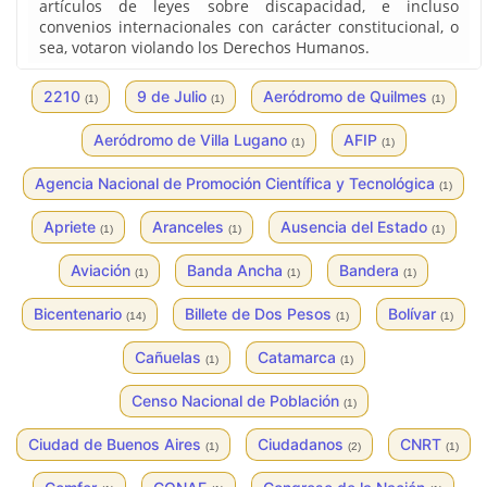
artículos de leyes sobre discapacidad, e incluso
convenios internacionales con carácter constitucional, o
sea, votaron violando los Derechos Humanos.
2210
9 de Julio
Aeródromo de Quilmes
(1)
(1)
(1)
Aeródromo de Villa Lugano
AFIP
(1)
(1)
Agencia Nacional de Promoción Científica y Tecnológica
(1)
Apriete
Aranceles
Ausencia del Estado
(1)
(1)
(1)
Aviación
Banda Ancha
Bandera
(1)
(1)
(1)
Bicentenario
Billete de Dos Pesos
Bolívar
(14)
(1)
(1)
Cañuelas
Catamarca
(1)
(1)
Censo Nacional de Población
(1)
Ciudad de Buenos Aires
Ciudadanos
CNRT
(1)
(2)
(1)