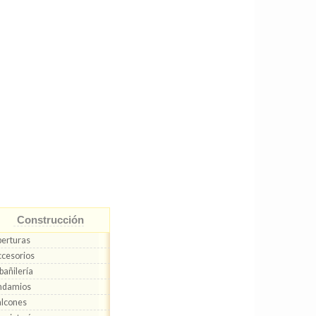
Construcción
erturas
cesorios
bañilería
ndamios
lcones