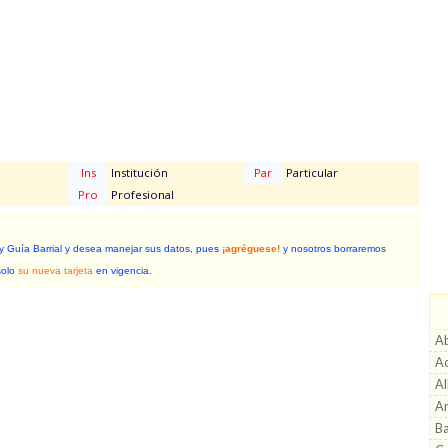
Ins
Institución
Par
Particular
Pro
Profesional
 y Guía Barrial y desea manejar sus datos, pues
¡agréguese!
y nosotros borraremos
solo
su nueva tarjeta
en vigencia.
Ab
Ac
Al
A
Ba