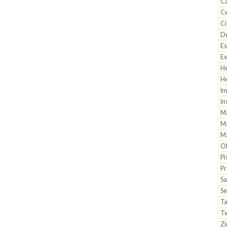
Ca
Ce
Ci
De
Es
Ex
He
He
Im
In
M
Ma
Ma
Ob
Pi
Pr
Sa
Se
T
T
Zi