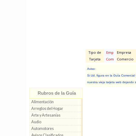
Tipo de
Emp
Empresa
Tarjeta
Com
Comercio
Aviso:
Si Ud. figura en la Guía Comercial
nuestra vieja tarjeta web dejando 
Rubros de la Guía
Alimentación
Arreglos del Hogar
Arte y Artesanías
Audio
Automotores
Avisos Clasificados