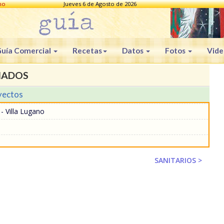
no
Jueves 6 de Agosto de 2026
uía Comercial
Recetas
Datos
Fotos
Vide
IADOS
yectos
 Villa Lugano
SANITARIOS >