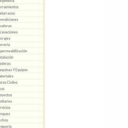
rpintería
rramientos
elorrasos
moliciones
caleras
cavaciones
rrajes
rrería
permeabilización
stalación
aderas
quinas Y Equipos
teriales
ras Civiles
sos
oyectos
nitarios
rvicios
anques
echos
nguería