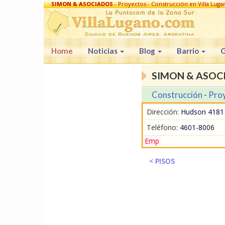
SIMON & ASOCIADOS
- Proyectos - Construcción en Villa Luga
Home
Noticias
Blog
Barrio
G
SIMON & ASOC
Construcción
-
Pro
Dirección:
Hudson 4181 -
Teléfono:
4601-8006
Emp
< PISOS