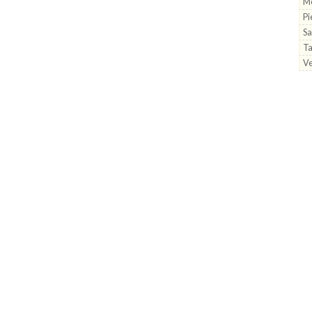
Me
Pi
S
Ta
Ve