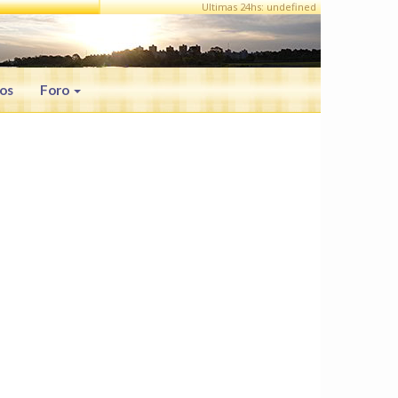
Ultimas 24hs: undefined
os
Foro