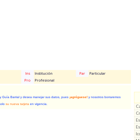
Ins
Institución
Par
Particular
Pro
Profesional
 y Guía Barrial y desea manejar sus datos, pues
¡agréguese!
y nosotros borraremos
solo
su nueva tarjeta
en vigencia.
C
Cr
Es
E
Ic