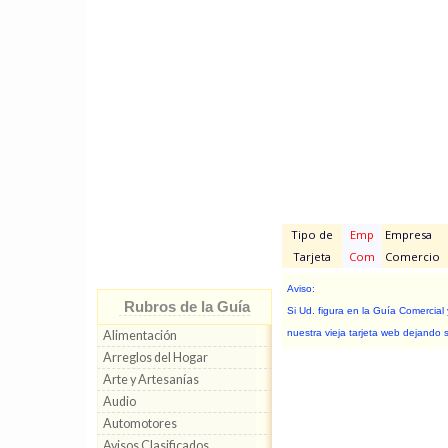
Tipo de
Emp
Empresa
Tarjeta
Com
Comercio
Aviso:
Rubros de la Guía
Si Ud. figura en la Guía Comercial
nuestra vieja tarjeta web dejando 
Alimentación
Arreglos del Hogar
Arte y Artesanías
Audio
Automotores
Avisos Clasificados