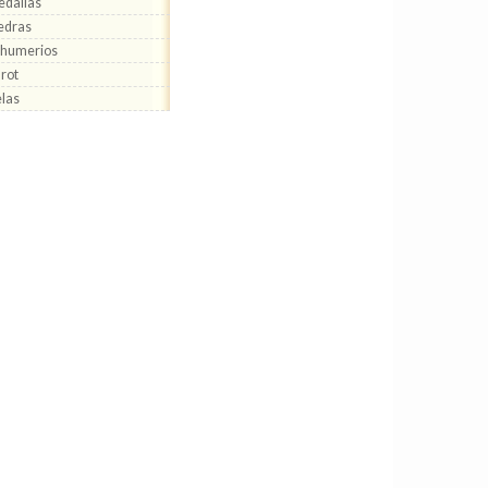
dallas
edras
ahumerios
rot
las