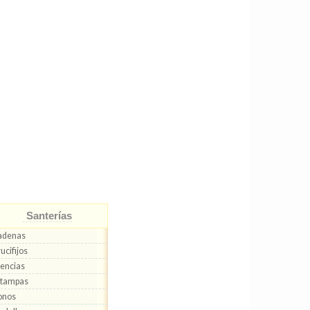
Santerías
adenas
ucifijos
encias
stampas
onos