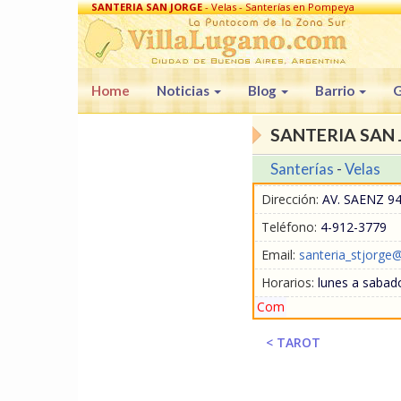
SANTERIA SAN JORGE
- Velas - Santerías en Pompeya
Home
Noticias
Blog
Barrio
G
SANTERIA SAN
Santerías
-
Velas
Dirección:
AV. SAENZ 9
Teléfono:
4-912-3779
Email:
santeria_stjorge
Horarios:
lunes a sabado
Com
< TAROT