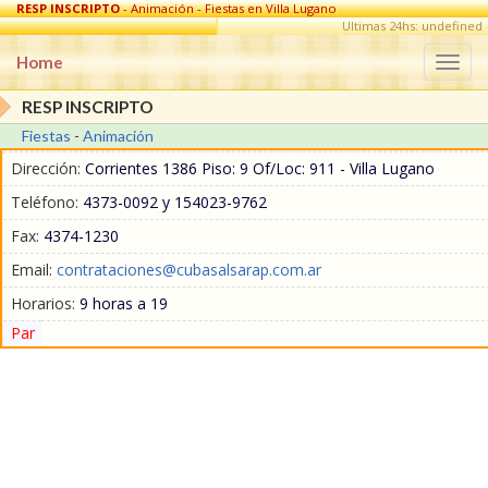
RESP INSCRIPTO
- Animación - Fiestas en Villa Lugano
Ultimas 24hs: undefined
Home
Togg
navi
RESP INSCRIPTO
Fiestas
-
Animación
Dirección:
Corrientes 1386 Piso: 9 Of/Loc: 911 - Villa Lugano
Teléfono:
4373-0092 y 154023-9762
Fax:
4374-1230
Email:
contrataciones@cubasalsarap.com.ar
Horarios:
9 horas a 19
Par