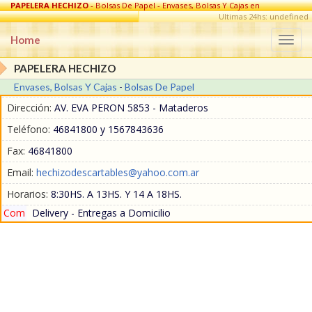
PAPELERA HECHIZO
- Bolsas De Papel - Envases, Bolsas Y Cajas en
Mataderos
Ultimas 24hs: undefined
Home
Togg
navi
PAPELERA HECHIZO
Envases, Bolsas Y Cajas
-
Bolsas De Papel
Dirección:
AV. EVA PERON 5853 - Mataderos
Teléfono:
46841800 y 1567843636
Fax:
46841800
Email:
hechizodescartables@yahoo.com.ar
Horarios:
8:30HS. A 13HS. Y 14 A 18HS.
Com
Delivery - Entregas a Domicilio