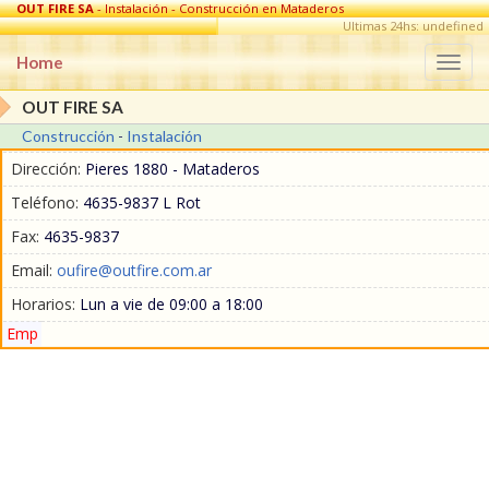
OUT FIRE SA
- Instalación - Construcción en Mataderos
Ultimas 24hs: undefined
Home
Togg
navi
OUT FIRE SA
Construcción
-
Instalación
Dirección:
Pieres 1880 - Mataderos
Teléfono:
4635-9837 L Rot
Fax:
4635-9837
Email:
oufire@outfire.com.ar
Horarios:
Lun a vie de 09:00 a 18:00
Emp