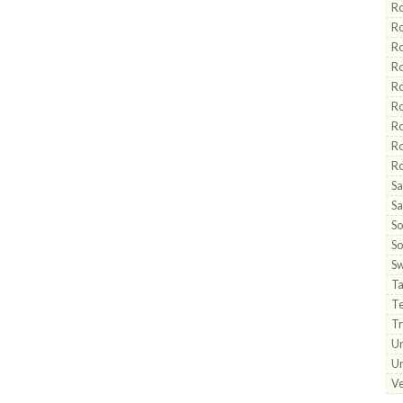
Ro
Ro
Ro
Ro
Ro
Ro
Ro
Ro
Ro
S
Sa
So
S
Sw
Ta
Te
Tr
U
Un
Ve