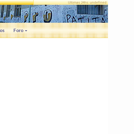
Ultimas 24hs: undefined
os
Foro