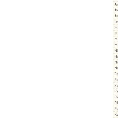
Ja
Jo
J
Le
Ma
Ma
M
M
Ni
No
No
Ná
Pa
P
Pa
Pa
Pi
Pi
Pu
R