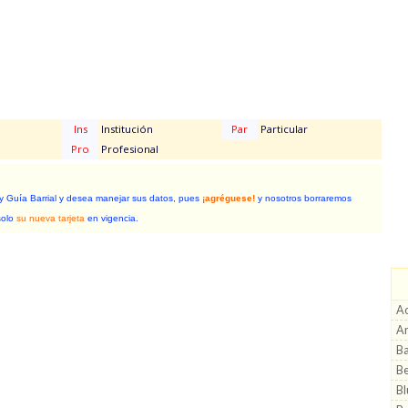
Ins
Institución
Par
Particular
Pro
Profesional
 y Guía Barrial y desea manejar sus datos, pues
¡agréguese!
y nosotros borraremos
solo
su nueva tarjeta
en vigencia.
Ac
A
B
Be
Bl