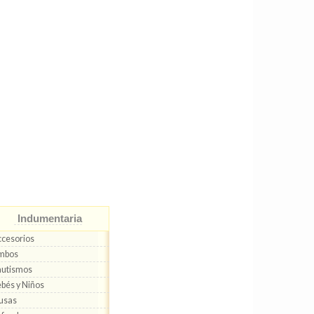
Indumentaria
cesorios
mbos
autismos
bés y Niños
usas