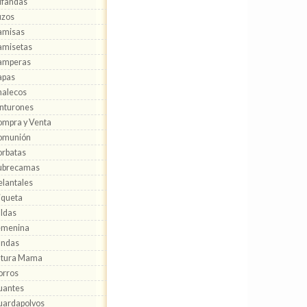
ufandas
uzos
amisas
amisetas
amperas
apas
alecos
nturones
mpra y Venta
omunión
rbatas
ubrecamas
lantales
iqueta
ldas
emenina
undas
utura Mama
orros
uantes
ardapolvos