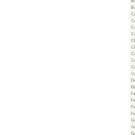
B
B
C
C
C
C
Ch
Ci
Co
C
Co
C
De
Et
Fa
F
F
F
G
G
Gu