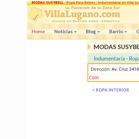
MODAS SUSYBELL
- Ropa Para Bebes - Indumentaria en Villa So
Home
Noticias
Blog
Barrio
G
MODAS SUSYBE
Indumentaria
-
Rop
Dirección:
Av. Cruz 3416 
Com
< ROPA INTERIOR