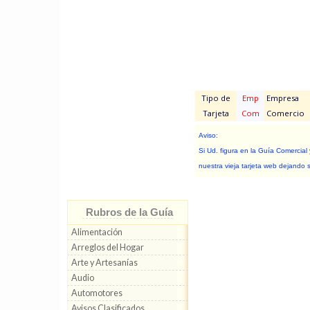
Tipo de
Emp
Empresa
Tarjeta
Com
Comercio
Aviso:
Si Ud. figura en la Guía Comercial
nuestra vieja tarjeta web dejando 
Rubros de la Guía
Alimentación
Arreglos del Hogar
Arte y Artesanías
Audio
Automotores
Avisos Clasificados