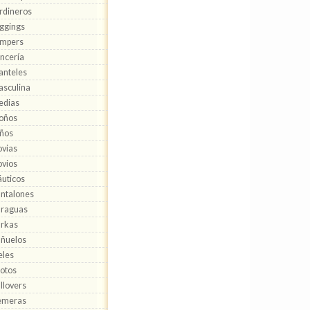
rdineros
ggings
umpers
ncería
nteles
sculina
edias
oños
ños
vias
vios
uticos
ntalones
araguas
rkas
ñuelos
eles
lotos
llovers
emeras