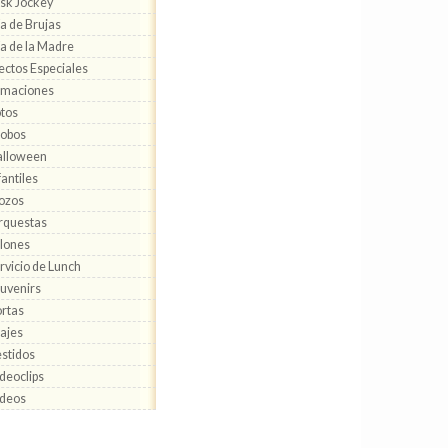
sk Jockey
a de Brujas
a de la Madre
ectos Especiales
lmaciones
tos
obos
alloween
fantiles
ozos
rquestas
lones
rvicio de Lunch
uvenirs
rtas
ajes
stidos
deoclips
deos