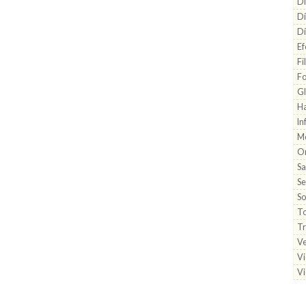
Di
Dí
Dí
Ef
Fi
Fo
Gl
H
In
M
O
Sa
Se
So
To
Tr
Ve
Vi
Vi