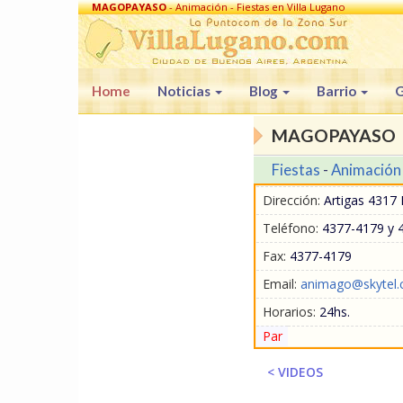
MAGOPAYASO
- Animación - Fiestas en Villa Lugano
Home
Noticias
Blog
Barrio
G
MAGOPAYASO
Fiestas
-
Animación
Dirección:
Artigas 4317 P
Teléfono:
4377-4179 y 
Fax:
4377-4179
Email:
animago@skytel.
Horarios:
24hs.
Par
< VIDEOS