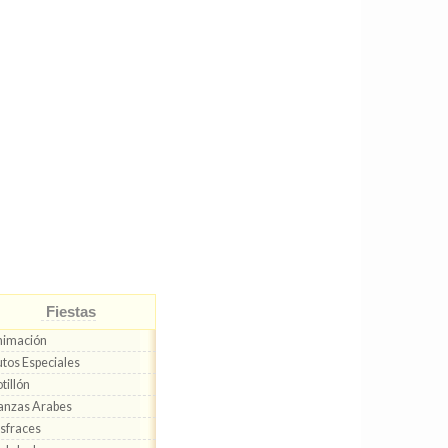
Fiestas
nimación
tos Especiales
tillón
anzas Arabes
sfraces