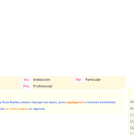
Ins
Institución
Par
Particular
Pro
Profesional
A
 y Guía Barrial y desea manejar sus datos, pues
¡agréguese!
y nosotros borraremos
Au
solo
su nueva tarjeta
en vigencia.
Co
D
Di