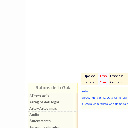
Tipo de
Emp
Empresa
Tarjeta
Com
Comercio
Rubros de la Guía
Aviso:
Alimentación
Si Ud. figura en la Guía Comercial
Arreglos del Hogar
nuestra vieja tarjeta web dejando 
Arte y Artesanías
Audio
Automotores
Avisos Clasificados