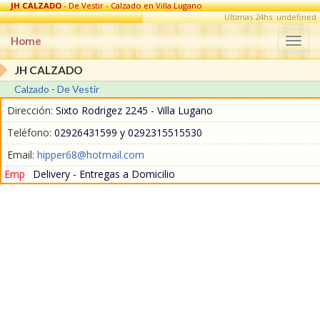
JH CALZADO
- De Vestir - Calzado en Villa Lugano
Ultimas 24hs: undefined
Home
Togg
navi
JH CALZADO
Calzado
-
De Vestir
Dirección:
Sixto Rodrigez 2245 - Villa Lugano
Teléfono:
02926431599 y 0292315515530
Email:
hipper68@hotmail.com
Emp
Delivery - Entregas a Domicilio