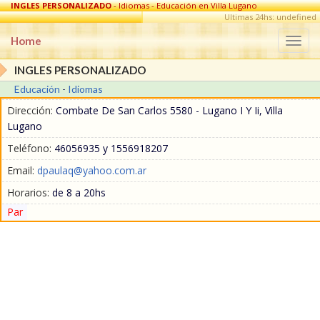
INGLES PERSONALIZADO
- Idiomas - Educación en Villa Lugano
Ultimas 24hs: undefined
Home
Togg
navi
INGLES PERSONALIZADO
Educación
-
Idiomas
Dirección:
Combate De San Carlos 5580 - Lugano I Y Ii, Villa
Lugano
Teléfono:
46056935 y 1556918207
Email:
dpaulaq@yahoo.com.ar
Horarios:
de 8 a 20hs
Par