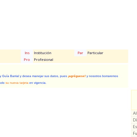
Ins
Institución
Par
Particular
Pro
Profesional
 y Guía Barrial y desea manejar sus datos, pues
¡agréguese!
y nosotros borraremos
solo
su nueva tarjeta
en vigencia.
A
Di
Es
Fu