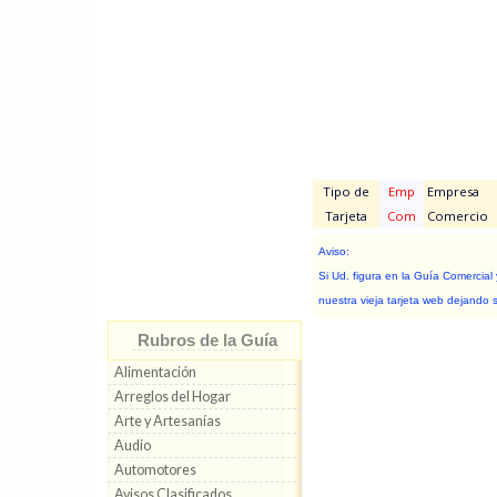
Tipo de
Emp
Empresa
Tarjeta
Com
Comercio
Aviso:
Si Ud. figura en la Guía Comercial
nuestra vieja tarjeta web dejando 
Rubros de la Guía
Alimentación
Arreglos del Hogar
Arte y Artesanías
Audio
Automotores
Avisos Clasificados