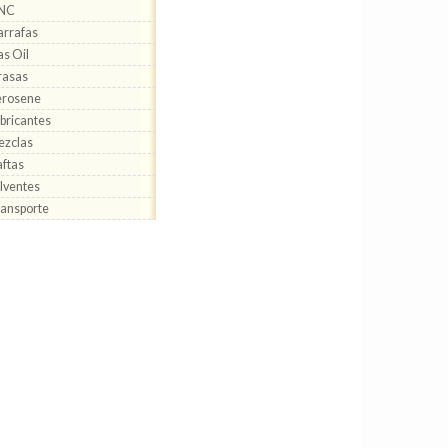
NC
rrafas
s Oil
rasas
erosene
bricantes
ezclas
ftas
lventes
ansporte