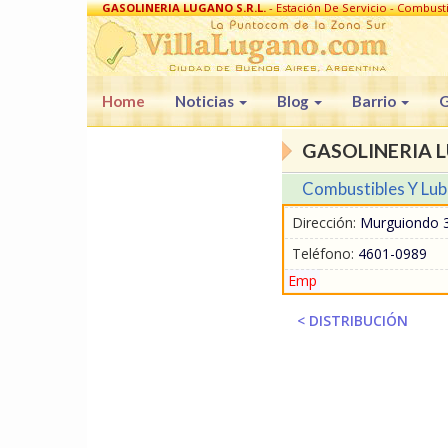
GASOLINERIA LUGANO S.R.L.
- Estación De Servicio - Combusti
en Villa Lugano
Home
Noticias
Blog
Barrio
G
GASOLINERIA L
Combustibles Y Lub
Dirección:
Murguiondo 37
Teléfono:
4601-0989
Emp
< DISTRIBUCIÓN