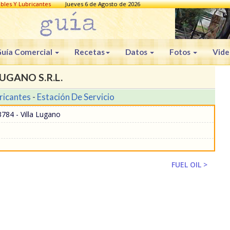
bles Y Lubricantes
Jueves 6 de Agosto de 2026
uía Comercial
Recetas
Datos
Fotos
Vide
UGANO S.R.L.
ricantes
-
Estación De Servicio
84 - Villa Lugano
FUEL OIL >