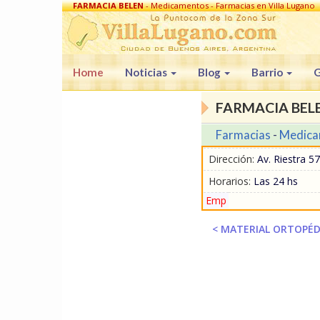
FARMACIA BELEN
- Medicamentos - Farmacias en Villa Lugano
Home
Noticias
Blog
Barrio
G
FARMACIA BEL
Farmacias
-
Medica
Dirección:
Av. Riestra 57
Horarios:
Las 24 hs
Emp
< MATERIAL ORTOPÉD