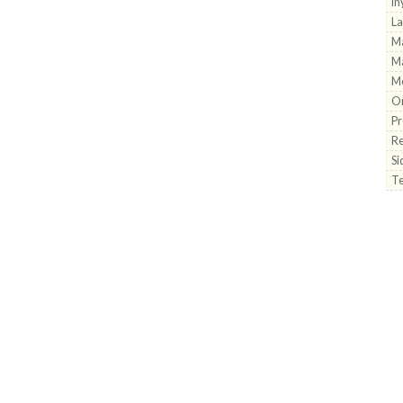
In
La
Ma
Ma
M
On
Pr
Re
Si
Te