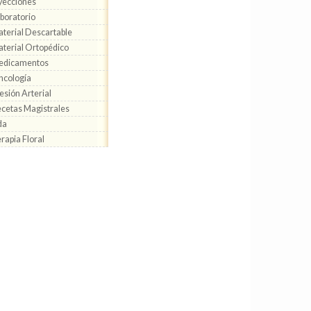
yecciones
boratorio
terial Descartable
terial Ortopédico
edicamentos
cología
esión Arterial
cetas Magistrales
da
rapia Floral