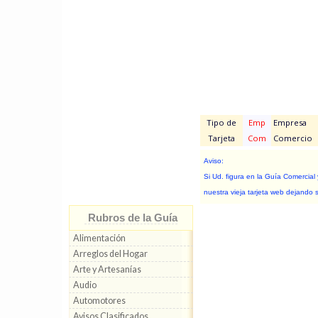
Tipo de
Emp
Empresa
Tarjeta
Com
Comercio
Aviso:
Si Ud. figura en la Guía Comercial
nuestra vieja tarjeta web dejando 
Rubros de la Guía
Alimentación
Arreglos del Hogar
Arte y Artesanías
Audio
Automotores
Avisos Clasificados