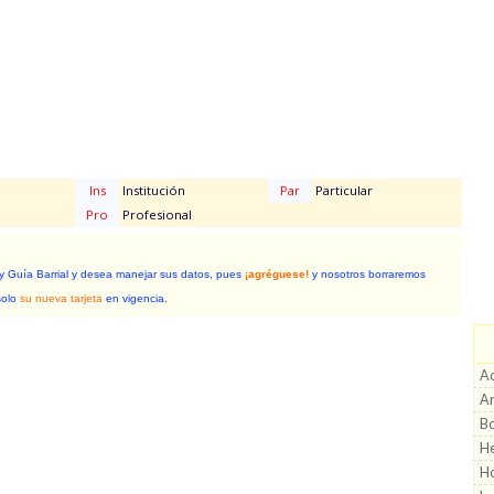
Ins
Institución
Par
Particular
Pro
Profesional
 y Guía Barrial y desea manejar sus datos, pues
¡agréguese!
y nosotros borraremos
solo
su nueva tarjeta
en vigencia.
Ac
Ar
Bo
He
H