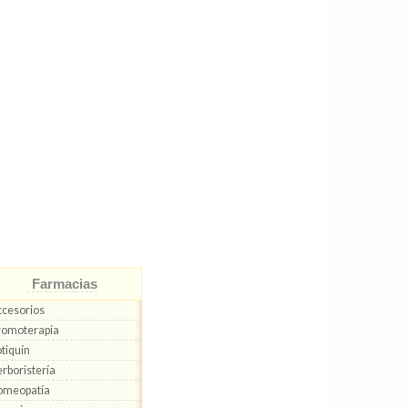
Farmacias
cesorios
omoterapia
tiquín
rboristería
omeopatía