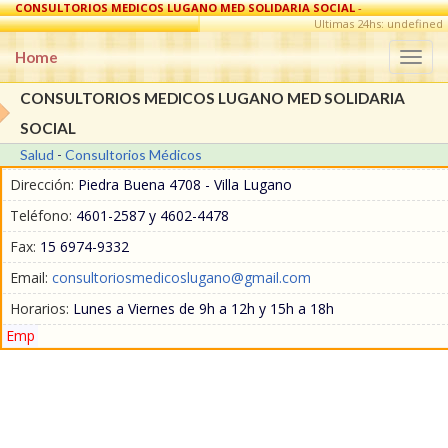
CONSULTORIOS MEDICOS LUGANO MED SOLIDARIA SOCIAL
-
Consultorios Médicos - Salud en Villa Lugano
Ultimas 24hs: undefined
Home
Togg
navi
CONSULTORIOS MEDICOS LUGANO MED SOLIDARIA
SOCIAL
Salud
-
Consultorios Médicos
Dirección:
Piedra Buena 4708 - Villa Lugano
Teléfono:
4601-2587 y 4602-4478
Fax:
15 6974-9332
Email:
consultoriosmedicoslugano@gmail.com
Horarios:
Lunes a Viernes de 9h a 12h y 15h a 18h
Emp