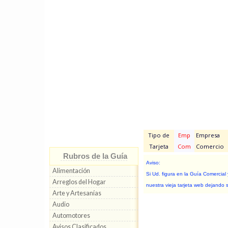
Tipo de
Emp
Empresa
Tarjeta
Com
Comercio
Rubros de la Guía
Aviso:
Alimentación
Si Ud. figura en la Guía Comercial
Arreglos del Hogar
nuestra vieja tarjeta web dejando 
Arte y Artesanías
Audio
Automotores
Avisos Clasificados