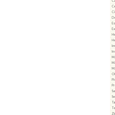
Ca
Ce
Ci
De
Es
Ex
He
He
Im
In
M
Ma
Ma
Ob
Pi
Pr
Sa
Se
T
T
Zi