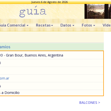
Jueves 6 de Agosto de 2026
uía Comercial
Recetas
Datos
Fotos
Vide
amios
93 - Gran Bour, Buenos Aires, Argentina
8
om.ar
s
 a Domicilio
BALCONES >