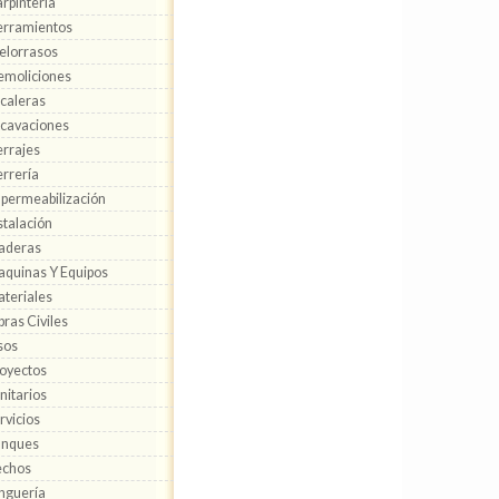
rpintería
rramientos
elorrasos
moliciones
caleras
cavaciones
rrajes
rrería
permeabilización
stalación
aderas
quinas Y Equipos
teriales
ras Civiles
sos
oyectos
nitarios
rvicios
anques
echos
nguería