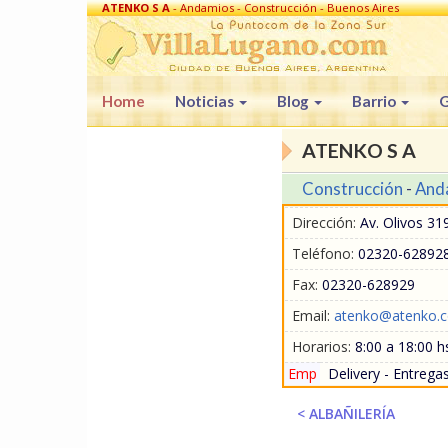
ATENKO S A
- Andamios - Construcción - Buenos Aires
Home
Noticias
Blog
Barrio
G
ATENKO S A
Construcción
-
And
Dirección:
Av. Olivos 31
Teléfono:
02320-62892
Fax:
02320-628929
Email:
atenko@atenko.c
Horarios:
8:00 a 18:00 h
Emp
Delivery - Entregas
< ALBAÑILERÍA