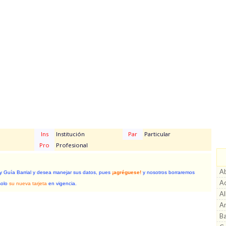
Ins
Institución
Par
Particular
Pro
Profesional
Ab
 y Guía Barrial y desea manejar sus datos, pues
¡agréguese!
y nosotros borraremos
Ac
solo
su nueva tarjeta
en vigencia.
Al
A
Ba