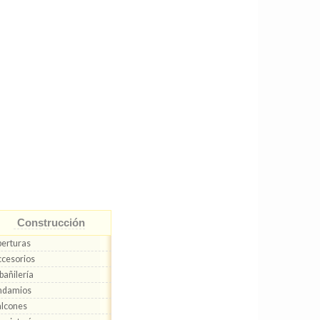
Construcción
erturas
cesorios
bañilería
ndamios
lcones