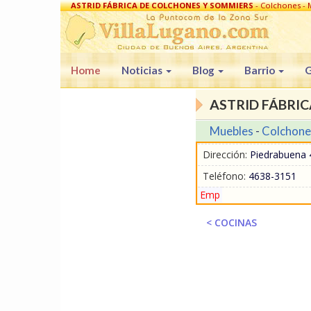
ASTRID FÁBRICA DE COLCHONES Y SOMMIERS
- Colchones - M
Riachuelo
Home
Noticias
Blog
Barrio
G
ASTRID FÁBRI
Muebles
-
Colchone
Dirección:
Piedrabuena 4
Teléfono:
4638-3151
Emp
< COCINAS