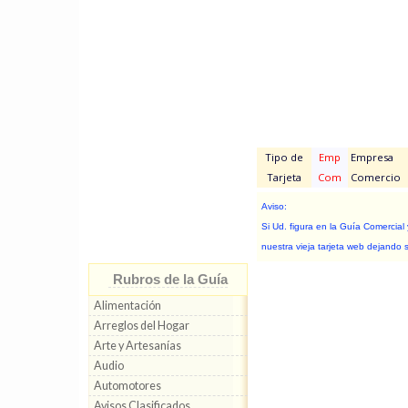
Tipo de
Emp
Empresa
Tarjeta
Com
Comercio
Aviso:
Si Ud. figura en la Guía Comercial
nuestra vieja tarjeta web dejando 
Rubros de la Guía
Alimentación
Arreglos del Hogar
Arte y Artesanías
Audio
Automotores
Avisos Clasificados