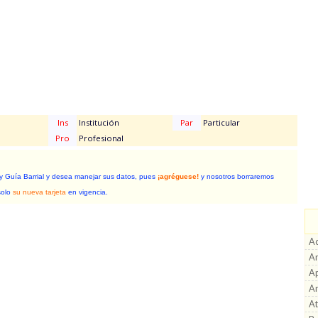
Ins
Institución
Par
Particular
Pro
Profesional
 y Guía Barrial y desea manejar sus datos, pues
¡agréguese!
y nosotros borraremos
solo
su nueva tarjeta
en vigencia.
Ac
An
A
A
At