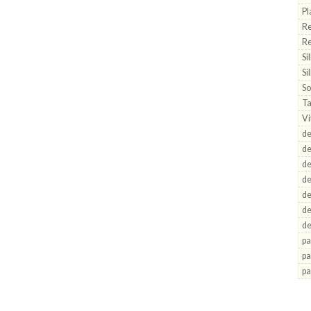
Pl
Re
R
Si
Si
So
Ta
Vi
de
d
de
d
de
de
de
pa
pa
pa