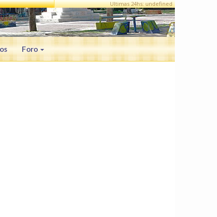
Ultimas 24hs: undefined
os
Foro