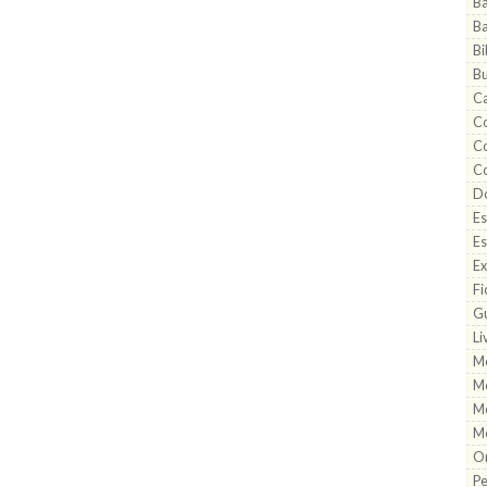
B
B
Bi
Bu
C
Co
C
C
Do
Es
Es
Ex
Fi
G
Li
M
M
M
M
O
Pe