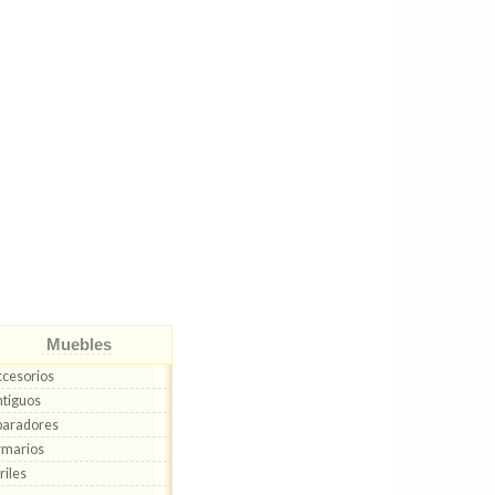
Muebles
cesorios
tiguos
paradores
rmarios
riles