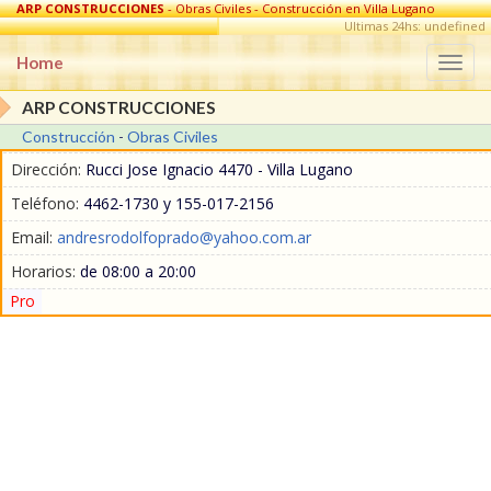
ARP CONSTRUCCIONES
- Obras Civiles - Construcción en Villa Lugano
Ultimas 24hs: undefined
Home
Togg
navi
ARP CONSTRUCCIONES
Construcción
-
Obras Civiles
Dirección:
Rucci Jose Ignacio 4470 - Villa Lugano
Teléfono:
4462-1730 y 155-017-2156
Email:
andresrodolfoprado@yahoo.com.ar
Horarios:
de 08:00 a 20:00
Pro