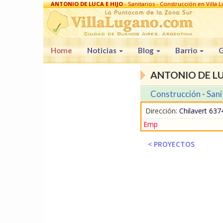
ANTONIO DE LUCA E HIJO
- Sanitarios - Construcción en Villa 
Home
Noticias
Blog
Barrio
G
ANTONIO DE LU
Construcción
-
Sani
Dirección:
Chilavert 6374
Emp
< PROYECTOS