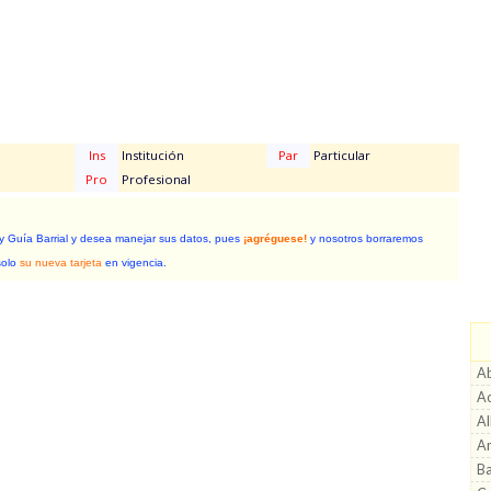
Ins
Institución
Par
Particular
Pro
Profesional
 y Guía Barrial y desea manejar sus datos, pues
¡agréguese!
y nosotros borraremos
solo
su nueva tarjeta
en vigencia.
Ab
Ac
Al
A
Ba