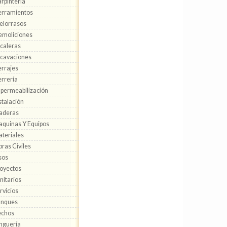
rpintería
rramientos
elorrasos
moliciones
caleras
cavaciones
rrajes
rrería
permeabilización
stalación
aderas
quinas Y Equipos
teriales
ras Civiles
sos
oyectos
nitarios
rvicios
anques
echos
nguería