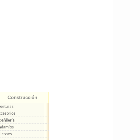
Construcción
erturas
cesorios
bañilería
ndamios
lcones