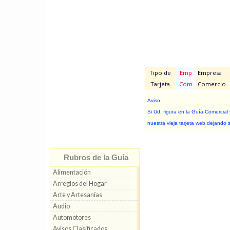
Tipo de
Emp
Empresa
Tarjeta
Com
Comercio
Aviso:
Si Ud. figura en la Guía Comercial
nuestra vieja tarjeta web dejando 
Rubros de la Guía
Alimentación
Arreglos del Hogar
Arte y Artesanías
Audio
Automotores
Avisos Clasificados