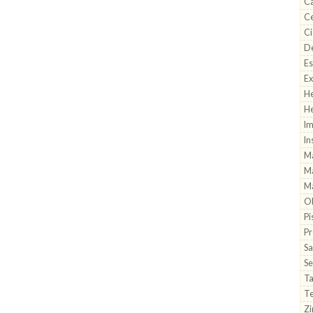
Ca
Ce
Ci
De
Es
Ex
He
He
Im
In
M
Ma
Ma
Ob
Pi
Pr
Sa
Se
T
T
Zi