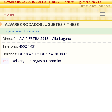
ALVAREZ RODADOS JUGUETES FITNESS
- Bicicletas - Juguetería en Villa
Lugano
Ultimas 24hs: undefined
Home
Togg
navi
ALVAREZ RODADOS JUGUETES FITNESS
Juguetería
-
Bicicletas
Dirección:
AV. RIESTRA 5913 - Villa Lugano
Teléfono:
4602-1431
Horarios:
DE 10 A 13 Y DE 17 A 20.30 HS
Emp
Delivery - Entregas a Domicilio