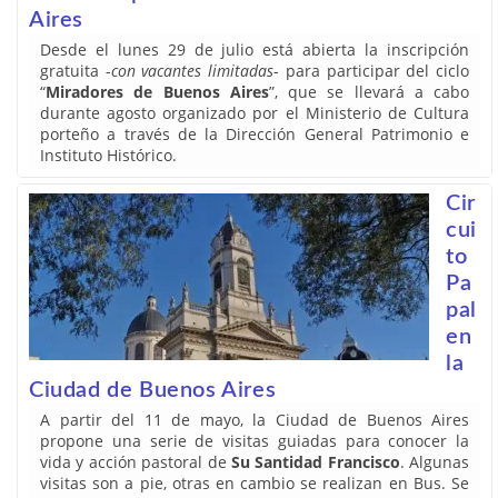
Aires
Desde el lunes 29 de julio está abierta la inscripción
gratuita -
con vacantes limitadas
- para participar del ciclo
“
Miradores de Buenos Aires
”, que se llevará a cabo
durante agosto organizado por el Ministerio de Cultura
porteño a través de la Dirección General Patrimonio e
Instituto Histórico.
Cir
cui
to
Pa
pal
en
la
Ciudad de Buenos Aires
A partir del 11 de mayo, la Ciudad de Buenos Aires
propone una serie de visitas guiadas para conocer la
vida y acción pastoral de
Su Santidad Francisco
. Algunas
visitas son a pie, otras en cambio se realizan en Bus. Se