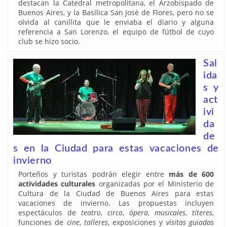
destacan la Catedral metropolitana, el Arzobispado de
Buenos Aires, y la Basílica San José de Flores, pero no se
olvida al canillita que le enviaba el diario y alguna
referencia a San Lorenzo, el equipo de fútbol de cuyo
club se hizo socio.
Sal
ida
s y
act
ivi
da
de
s en la Ciudad para estas vacaciones de
invierno
Porteños y turistas podrán elegir entre
más de 600
actividades culturales
organizadas por el Ministerio de
Cultura de la Ciudad de Buenos Aires para estas
vacaciones de invierno. Las propuestas incluyen
espectáculos de
teatro
,
circo
,
ópera
,
musicales
,
títeres
,
funciones de
cine
,
talleres
, exposiciones y
visitas guiadas