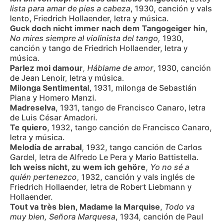
lista para amar de pies a cabeza
, 1930, canción y vals
lento, Friedrich Hollaender, letra y música.
Guck doch nicht immer nach dem Tangogeiger hin
,
No mires siempre al violinista del tango,
1930,
canción y tango de Friedrich Hollaender, letra y
música.
Parlez moi damour
,
Háblame de amor
, 1930, canción
de Jean Lenoir, letra y música.
Milonga Sentimental
, 1931, milonga de Sebastián
Piana y Homero Manzi.
Madreselva
, 1931, tango de Francisco Canaro, letra
de Luis César Amadori.
Te quiero
, 1932, tango canción de Francisco Canaro,
letra y música.
Melodía de arrabal
, 1932, tango canción de Carlos
Gardel, letra de Alfredo Le Pera y Mario Battistella.
Ich weiss nicht, zu wem ich gehöre
,
Yo no sé a
quién pertenezco
, 1932, canción y vals inglés de
Friedrich Hollaender, letra de Robert Liebmann y
Hollaender.
Tout va très bien, Madame la Marquise
,
Todo va
muy bien, Señora Marquesa
, 1934, canción de Paul