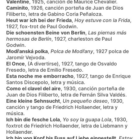
Valentine
, 1925, canción de Maurice Chevalier.
Caminito
, 1926, canción porteña de Juan de Dios
Filiberto, letra de Gabino Coria Peñaloza.
Heut war ich bei der Frieda
,
Hoy estuve con la Frida
,
1927, fox-trot de Paul Godwin.
Die schoensten Beine von Berlin
,
Las piernas más
hermosas de Berlín
, 1927, charleston de Paul
Godwin.
Modřanská polka
,
Polca de Modřany
, 1927 polca de
Jaromír Vejvoda.
El Once
, (A divertirse), 1927, tango de Osvaldo
Fresedo, letra de Emilio Fresedo.
Esta noche me emborracho
, 1927, tango de Enrique
Santos Discepolo, letra y música.
Como el clavel del aire
, 1930, canción porteña de
Juan de Dios Filiberto, letra de Fernán Silva Valdés.
Eine kleine Sehnsucht
,
Un pequeño deseo
, 1930,
canción y tango de Friedrich Hollaender, letra y
música.
Ich bin die fesche Lola
,
Yo soy la guapa Lola
, 1930,
foxtrot de Friedrich Hollaender, letra de Liebmann y
Hollaender.
Ich bin von Kopf bis Fuss auf Liebe eingestellt
,
Estoy