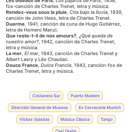
Les oiseaux de Paris
,
Los pájaros de París
, 1938,
fox-canción de Charles Trenet, letra y música.
Rendez-vous sous la pluie
,
Cita bajo la lluvia
, 1939,
canción de John Hess, letra de Charles Trenet.
Duerme
, 1941, canción de cuna de Hugo Gutiérrez,
letra de Homero Manzi.
Que reste-t-il de nos amours?
,
¿Qué queda de
nuestro amor?
, 1942, canción de Charles Trenet,
letra y música.
La mer
,
El mar
, 1943, canción de Charles Trenet y
Albert Lasry y Léo Chauliac.
Douce France
,
Dulce Francia
, 1943, canción-fox de
Charles Trenet, letra y música.
Costanera Sur
Puerto Madero
Dirección General de Museos
Ex Cervecería Munich
Visitas Guiadas
Música Clásica
Tango
Casi Gratis