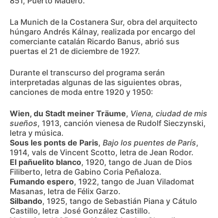
851, Puerto Madero.
La Munich de la Costanera Sur, obra del arquitecto
húngaro Andrés Kálnay, realizada por encargo del
comerciante catalán Ricardo Banus, abrió sus
puertas el 21 de diciembre de 1927.
Durante el transcurso del programa serán
interpretadas algunas de las siguientes obras,
canciones de moda entre 1920 y 1950:
Wien, du Stadt meiner Träume
,
Viena, ciudad de mis
sueños
, 1913, canción vienesa de Rudolf Sieczynski,
letra y música.
Sous les ponts de Paris
,
Bajo los puentes de París
,
1914, vals de Vincent Scotto, letra de Jean Rodor.
El pañuelito blanco
, 1920, tango de Juan de Dios
Filiberto, letra de Gabino Coria Peñaloza.
Fumando espero
, 1922, tango de Juan Viladomat
Masanas, letra de Félix Garzo.
Silbando
, 1925, tango de Sebastián Piana y Cátulo
Castillo, letra José González Castillo.