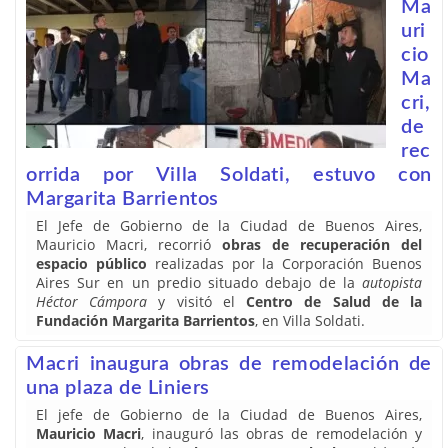
Ma
uri
cio
Ma
cri,
de
rec
orrida por Villa Soldati, estuvo con
Margarita Barrientos
El Jefe de Gobierno de la Ciudad de Buenos Aires,
Mauricio Macri, recorrió
obras de recuperación del
espacio público
realizadas por la Corporación Buenos
Aires Sur en un predio situado debajo de la
autopista
Héctor Cámpora
y visitó el
Centro de Salud de la
Fundación Margarita Barrientos
, en Villa Soldati.
Macri inaugura obras de remodelación de
una plaza de Liniers
El jefe de Gobierno de la Ciudad de Buenos Aires,
Mauricio Macri
, inauguró las obras de remodelación y