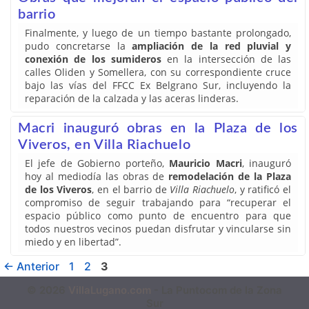
barrio
Finalmente, y luego de un tiempo bastante prolongado,
pudo concretarse la
ampliación de la red pluvial y
conexión de los sumideros
en la intersección de las
calles Oliden y Somellera, con su correspondiente cruce
bajo las vías del FFCC Ex Belgrano Sur, incluyendo la
reparación de la calzada y las aceras linderas.
Macri inauguró obras en la Plaza de los
Viveros, en Villa Riachuelo
El jefe de Gobierno porteño,
Mauricio Macri
, inauguró
hoy al mediodía las obras de
remodelación de la Plaza
de los Viveros
, en el barrio de
Villa Riachuelo
, y ratificó el
compromiso de seguir trabajando para “recuperar el
espacio público como punto de encuentro para que
todos nuestros vecinos puedan disfrutar y vincularse sin
miedo y en libertad”.
←
Anterior
1
2
3
© 2026
VillaLugano.com
- La Puntocom de la Zona
Sur