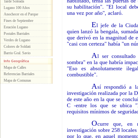
habilitado, tenía las puertas d
Tarde Soleada
su habilitación". "El local de
Lugano 100 Años
una vez por año", aclaró.
Anochecer en el Parque
Fines de Septiembre
E
l jefe de la Ciud
Estación Lugano
quien lanzó la bengala, sumada 
Postales Barriales
que derivó en la magnitud de e
Verdes de Lugano
"casi con certeza" había "un nú
Colores de Soldati
Barrio Gral. Savio
A
l ser consultado
Info Geográfica
sombra" en la que habría impact
Mapa de Calles
"Eso es absolutamente ilega
combustible".
Referencias Barriales
Mapa de Comunas
A
sí respondió a l
investigación realizada por la 
de este año en la que se concluí
C -entre los que se ubica "
requisitos mínimos de segurida
O
curre que, en 
investigación sobre 258 locales 
por lo que, en aquel momento