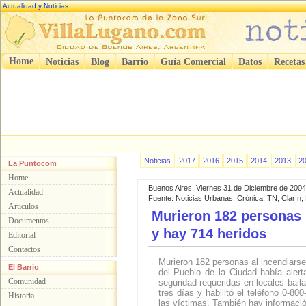
Actualidad y Noticias
Home
Noticias
Blog
Barrio
Guía Comercial
Datos
Recetas
Noticias
2017
2016
2015
2014
2013
2
La Puntocom
Home
Buenos Aires, Viernes 31 de Diciembre de 2004
Actualidad
Fuente: Noticias Urbanas, Crónica, TN, Clarín
Articulos
Murieron 182 personas 
Documentos
y hay 714 heridos
Editorial
Contactos
Murieron 182 personas al incendiarse
El Barrio
del Pueblo de la Ciudad había alert
Comunidad
seguridad requeridas en locales bail
tres días y habilitó el teléfono 0-8
Historia
las víctimas. También hay informació