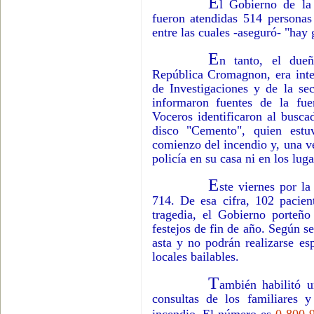
E
l Gobierno de la
fueron atendidas 514 personas
entre las cuales -aseguró- "hay
E
n tanto, el dueñ
República Cromagnon, era int
de Investigaciones y de la sec
informaron fuentes de la fue
Voceros identificaron al bus
disco "Cemento", quien estu
comienzo del incendio y, una ve
policía en su casa ni en los luga
E
ste viernes por l
714. De esa cifra, 102 pacient
tragedia, el Gobierno porteño
festejos de fin de año. Según 
asta y no podrán realizarse esp
locales bailables.
T
ambién habilitó u
consultas de los familiares 