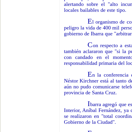
alertando sobre el "alto inc
locales bailables de este tipo.
E
l organismo de con
peligro la vida de 400 mil perso
gobierno de Ibarra que "arbitrar
C
on respecto a est
también aclararon que "si la p
con candado en el momento
responsabilidad primaria del loc
E
n la conferencia 
Néstor Kirchner está al tanto d
aún no pudo comunicarse telefó
provincia de Santa Cruz.
I
barra agregó que e
Interior, Aníbal Fernández, ya q
se realizaron en "total coordin
Gobierno de la Ciudad".