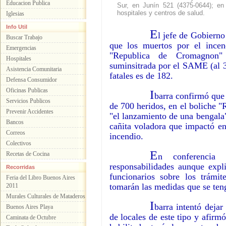
Educacion Publica
Sur, en Junín 521 (4375-0644); en
hospitales y centros de salud.
Iglesias
Info Util
E
l jefe de Gobierno
Buscar Trabajo
que los muertos por el incen
Emergencias
"Republica de Cromagnon"
Hospitales
suminsitrada por el SAME (al 3
Asistencia Comunitaria
fatales es de 182.
Defensa Consumidor
Oficinas Publicas
I
barra confirmó que 
Servicios Publicos
de 700 heridos, en el boliche 
Prevenir Accidentes
"el lanzamiento de una bengala"
Bancos
cañita voladora que impactó en
Correos
incendio.
Colectivos
E
Recetas de Cocina
n conferencia 
responsabilidades aunque expli
Recorridas
funcionarios sobre los trámit
Feria del Libro Buenos Aires
tomarán las medidas que se ten
2011
Murales Culturales de Mataderos
I
barra intentó dejar
Buenos Aires Playa
de locales de este tipo y afir
Caminata de Octubre