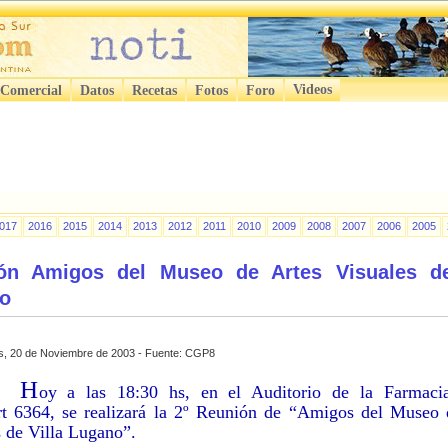
Videos
 Comercial
Datos
Recetas
Fotos
Foro
017
2016
2015
2014
2013
2012
2011
2010
2009
2008
2007
2006
2005
ón Amigos del Museo de Artes Visuales de
o
s, 20 de Noviembre de 2003 - Fuente: CGP8
H
oy a las 18:30 hs, en el Auditorio de la Farmaci
rt 6364, se realizará la 2º Reunión de “Amigos del Museo 
 de Villa Lugano”.