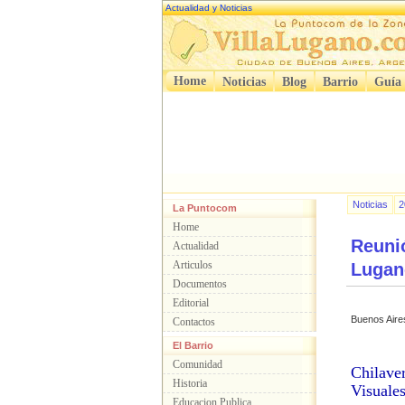
Actualidad y Noticias
Home
Noticias
Blog
Barrio
Guía
Noticias
2
La Puntocom
Home
Reuni
Actualidad
Articulos
Lugan
Documentos
Editorial
Buenos Aire
Contactos
El Barrio
Comunidad
Chilave
Historia
Visuales
Educacion Publica