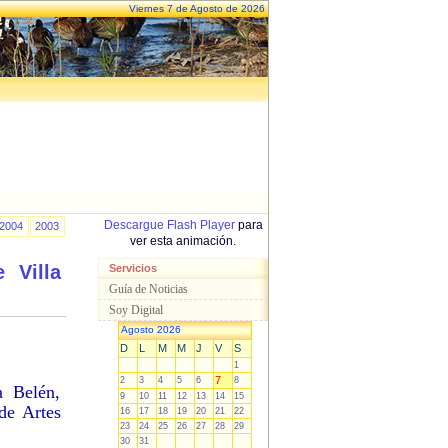
Viernes 7 de Agosto de 2026
Descargue Flash Player
para
2004
2003
ver esta animación.
 Villa
Servicios
Guía de Noticias
Soy Digital
Agosto 2026
D
L
M
M
J
V
S
1
7
2
3
4
5
6
8
a Belén,
9
10
11
12
13
14
15
de Artes
16
17
18
19
20
21
22
23
24
25
26
27
28
29
30
31