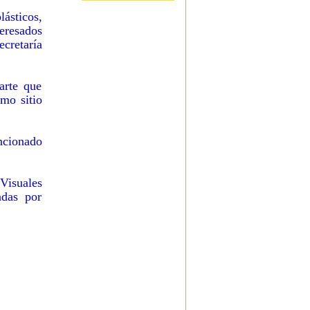
lásticos,
eresados
ecretaría
arte que
mo sitio
ncionado
 Visuales
adas por