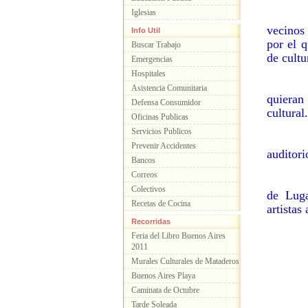
Iglesias
vecinos
Info Util
por el q
Buscar Trabajo
de cult
Emergencias
Hospitales
Asistencia Comunitaria
quieran
Defensa Consumidor
cultural.
Oficinas Publicas
Servicios Publicos
Prevenir Accidentes
auditori
Bancos
Correos
Colectivos
de Luga
Recetas de Cocina
artistas
Recorridas
Feria del Libro Buenos Aires
2011
Murales Culturales de Mataderos
Buenos Aires Playa
Caminata de Octubre
Tarde Soleada