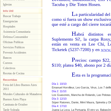
Tacuba y Die Toten Hosen.
Iglesias
Info Util
L
a particularidad del
Buscar Trabajo
como si fuera un show exclusivo
Emergencias
que esté a cargo del cierre tocar
Hospitales
Asistencia Comunitaria
H
abrá distintos e
Defensa Consumidor
Suplemento Sí!, la carpa Roxy,
Oficinas Publicas
están en venta en Lee Chi, L
Servicios Publicos
Ticketek (5237-7200) y en
www.
Prevenir Accidentes
Bancos
P
recios: campo $22,
Correos
$110; platea $40, abono por 2 dí
Colectivos
E
Recetas de Cocina
sta es la programaci
Recorridas
Día 1: 10/10:
Feria del Libro Buenos Aires
Emanuel Horvilleur, Leo Garcia, Virus, Los 7 delf
2011
Día 2: 11/10:
Murales Culturales de Mataderos
Los Guasones, Mancha de Rolando, Las Pelotas
Día 3: 12/10:
Buenos Aires Playa
Súper Ratones, Dante, Mimí Maura, Spinetta y Di
Caminata de Octubre
Día 4: 17/10:
Tarde Soleada
Juana La Loca, La Portuaria, El otro yo, Babasó