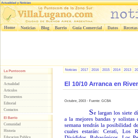
Actualidad y Noticias
Home
Noticias
Blog
Barrio
Guía Comercial
Datos
Recetas
Noticias
2017
2016
2015
2014
2013
2
La Puntocom
Home
El 10/10 Arranca en Ri
Actualidad
Articulos
Documentos
Octubre, 2003 - Fuente: GCBA
Editorial
Contactos
S
e largan los siete 
El Barrio
a la mejores bandas y solistas
Comunidad
semana tendrás la posibilidad d
cuales estarán: Cerati, Los R
Historia
Divididos, Babasónicos, Los Pe
Educacion Publica